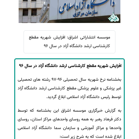
سفارش ویرایش
ترجمه عربی به فارسی
سفارش پارافریز
مشاهده همه زبان ها
سفارش فرمت‌بندی
سفارش کاهش کمیت
موسسه انتشاراتی اشراق: افزایش شهریه مقطع
کارشناسی ارشد دانشگاه آزاد در سال 96
سفارش معرفی مجله
سفارش معرفی مقاله
افزایش شهریه مقطع کارشناسی ارشد دانشگاه آزاد در سال 96
سفارش معرفی کتاب
سفارش چکیده مبسوط
بخشنامه نرخ شهریه سال تحصیلی 96-97 رشته های تحصیلی
سفارش ترجمه مولتی‌مدیا
غیر پزشکی و علوم پزشکی مقطع کارشناسی ارشد دانشگاه آزاد
توسط رئیس دانشگاه آزاد اسلامی ابلاغ گردید.
سفارش گویندگی
سفارش تولید محتوا
به گزارش خبرگزاری موسسه اشراق این بخشنامه که توسط
سفارش ترجمه همزمان
دکتر فرهاد رهبر به همه روسای واحدهای مراکز استان، روسای
واحدها و مراکز آموزشی و سازمان سما دانشگاه آزاد اسلامی
سفارش چکیده گرافیکی
ابلاغ شده است که به شرح زیر است:
سفارش تهیه کاورلتر