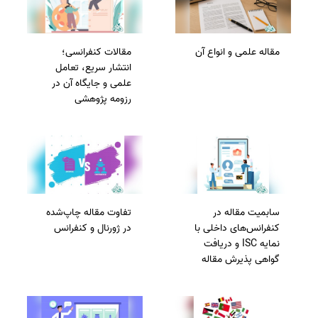
سفارش ویرایش
ترجمه عربی به فارسی
سفارش پارافریز
مشاهده همه زبان ها
مقاله علمی و انواع آن
مقالات کنفرانسی؛
سفارش فرمت‌بندی
انتشار سریع، تعامل
سفارش کاهش کمیت
علمی و جایگاه آن در
رزومه پژوهشی
سفارش معرفی مجله
سفارش معرفی مقاله
سفارش معرفی کتاب
سفارش چکیده مبسوط
سفارش ترجمه مولتی‌مدیا
سابمیت مقاله در
تفاوت مقاله چاپ‌شده
سفارش گویندگی
کنفرانس‌های داخلی با
در ژورنال و کنفرانس
نمایه ISC و دریافت
سفارش تولید محتوا
گواهی پذیرش مقاله
سفارش ترجمه همزمان
سفارش چکیده گرافیکی
سفارش تهیه کاورلتر