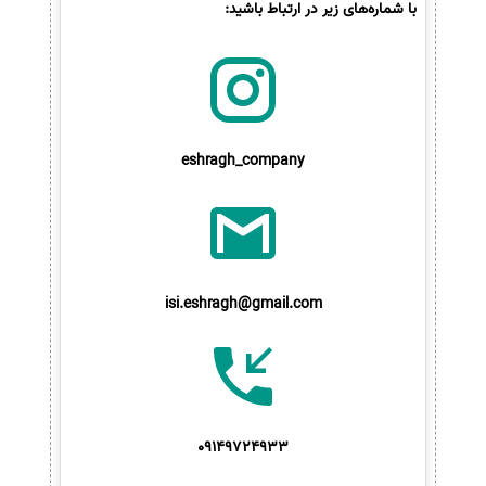
با شماره‌های زیر در ارتباط باشید:
eshragh_company
isi.eshragh@gmail.com
09149724933