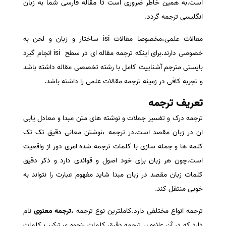
است.به همین خاطر ضروری است تا مقاله فارسی شما به زبان
سفارش انگیزه‌نامه‌SOP
انگلیسی ترجمه گردد.
مقالات علمی،مخصوصا
مقالات isi
ساختار و زبان و لحن به
خصوصی دارند.برای اینکه ترجمه مقاله ای در سطح isi انجام گیرد
بایستی مترجم آشناییت کامل با رشته تخصصی مقاله داشته باشد
و تجربه کافی در زمینه ترجمه مقالات علمی را داشته باشد.
تعریف ترجمه
ترجمه درک و تفسیر جملات و نوشته های متن مبدا و معادل یابی
ان در زبان مقصد است.در ترجمه ،نوشتن معانی دقیق تک تک
کلمه ها و جمله سازی با کلمات ترجمه شده امری دور از واقعیت
است.چون هر زبان برای خود اصول و قوائدی دارد و ذکر دقیق
کلمات زبان مقصد در زبان مبدا شاید مفهوم عبارت را نتواند به
خوبی منتقل کند.
ترجمه انواع مختلفی دارد.کاملترین نوع ترجمه ،
ترجمه معنوی
نام
دارد که در آن علاوه بر ترجمه دقیق کلمات ،نحوه ی ترکیب کلمات