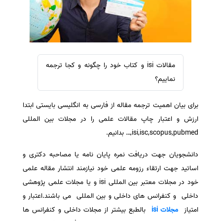
سفارش ویرایش
ترجمه عربی به فارسی
سفارش پارافریز
مشاهده همه زبان ها
سفارش فرمت‌بندی
سفارش کاهش کمیت
مقالات isi و کتاب خود را چگونه و کجا ترجمه
سفارش معرفی مجله
نماییم؟
سفارش معرفی مقاله
برای بیان اهمیت ترجمه مقاله از فارسی به انگلیسی بایستی ابتدا
سفارش معرفی کتاب
ارزش و اعتبار چاپ مقالات علمی را در مجلات بین المللی
سفارش چکیده مبسوط
isi,isc,scopus,pubmed,… بدانیم.
سفارش ترجمه مولتی‌مدیا
دانشجویان جهت دریافت نمره پایان نامه یا مصاحبه دکتری و
سفارش گویندگی
اساتید جهت ارتقاء رزومه علمی خود نیازمند انتشار مقاله علمی
سفارش تولید محتوا
خود در مجلات معتبر بین المللی isi و یا مجلات علمی پژوهشی
سفارش ترجمه همزمان
داخلی و کنفرانس های داخلی و بین المللی می باشند.اعتبار و
سفارش چکیده گرافیکی
امتیاز
مجلات isi
بالطبع بیشتر از مجلات داخلی و کنفرانس ها
سفارش تهیه کاورلتر