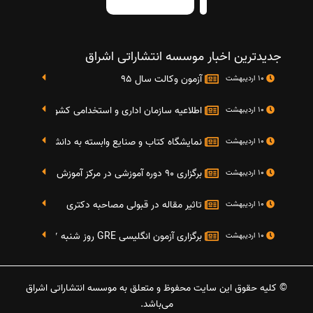
جدیدترین اخبار موسسه انتشاراتی اشراق
آزمون وکالت سال 95
10 اردیبهشت
اطلاعیه سازمان اداری و استخدامی کشور در خصوص نت
10 اردیبهشت
نمایشگاه کتاب و صنایع وابسته به دانشگاه صنعتی شریف 4 الی 8 مهر م
10 اردیبهشت
برگزاری 90 دوره آموزشی در مرکز آموزش فرهنگی دانشگاه علامه
10 اردیبهشت
تاثیر مقاله در قبولی مصاحبه دکتری
10 اردیبهشت
برگزاری آزمون انگلیسی GRE روز شنبه 27 شهریور(مقارن با 17 سپتامبر 2016)
10 اردیبهشت
© کلیه حقوق این سایت محفوظ و متعلق به موسسه انتشاراتی اشراق
می‌باشد.