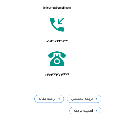
isiisc2011@gmail.com
09149724933
041-33373424
ترجمه تخصصی
ترجمه مقاله
اهمیت ترجمه