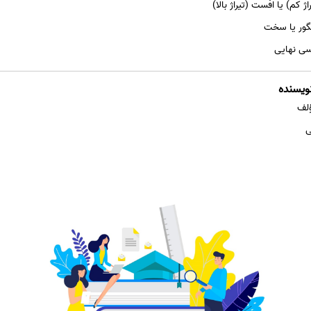
 کم) یا افست (تیراژ بالا)
نگور یا سخت
سی نهایی
ؤلف