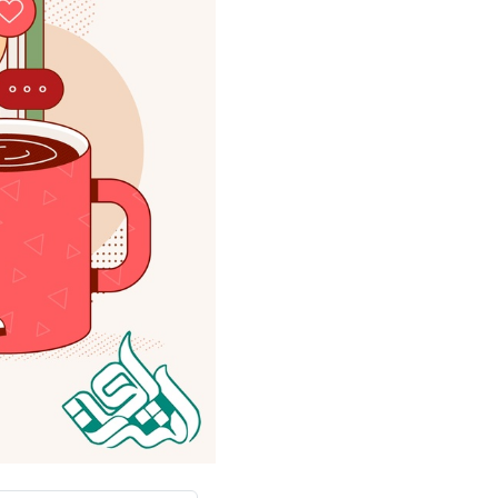
سفارش ویرایش
ترجمه عربی به فارسی
سفارش پارافریز
مشاهده همه زبان ها
سفارش فرمت‌بندی
سفارش کاهش کمیت
سفارش معرفی مجله
سفارش معرفی مقاله
سفارش معرفی کتاب
سفارش چکیده مبسوط
سفارش ترجمه مولتی‌مدیا
سفارش گویندگی
سفارش تولید محتوا
سفارش ترجمه همزمان
سفارش چکیده گرافیکی
سفارش تهیه کاورلتر