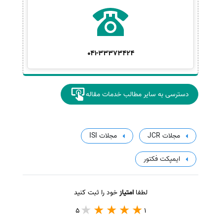
041-33373424
دسترسی به سایر مطالب خدمات مقاله
مجلات JCR
مجلات ISI
ایمپکت فکتور
لطفا
امتیاز
خود را ثبت کنید
5
1