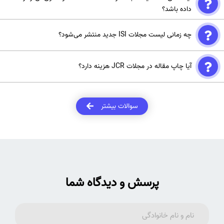
کدام بخش قرار دارد: Q1 بالاترین، Q4 پایین‌ترین و مکمل ایمپکت فاکتور
داده باشد؟
برای ارزیابی جایگاه مجله در حوزه تخصصی‌اش است.
بله، مجلات ممکن است به دلایل مختلفی مانند افت کیفیت یا عدم تطابق
چه زمانی لیست مجلات ISI جدید منتشر می‌شود؟
با استانداردهای Clarivate از لیست JCR خارج شوند و IF آن‌ها صفر شود یا
نمایش داده نشود.
معمولاً هر سال در ماه ژوئن (خرداد تا تیر) منتشر می‌شود. در این زمان،
آیا چاپ مقاله در مجلات JCR هزینه دارد؟
ایمپکت فاکتور به‌روزرسانی می‌شود و اطلاعات جدید برای همه مجلات ارائه
می‌گردد.
بسته به نوع مجله متفاوت است. برخی مجلات JCR رایگان هستند (مدل
اشتراکی)، برخی دارای هزینه برای دسترسی آزاد (Open Access)، و برخی
سوالات بیشتر
هزینه داوری یا پذیرش دریافت می‌کنند. باید راهنمای نویسندگان مجله
بررسی شود.
پرسش و دیدگاه شما