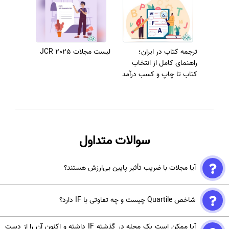
ترجمه کتاب در ایران؛
لیست مجلات JCR 2025
راهنمای کامل از انتخاب
کتاب تا چاپ و کسب درآمد
سوالات متداول
آیا مجلات با ضریب تأثیر پایین بی‌ارزش هستند؟
خیر، برخی مجلات تخصصی و نوظهور با وجود IF پایین، کیفیت علمی بالایی
شاخص Quartile چیست و چه تفاوتی با IF دارد؟
دارند. همچنین در رشته‌هایی با نرخ ارجاع پایین، IF به‌تنهایی معیار قضاوت
نیست.
این شاخص (چهارک) نشان می‌دهد یک مجله در رتبه‌بندی موضوعی خود در
آیا ممکن است یک مجله در گذشته IF داشته و اکنون آن را از دست