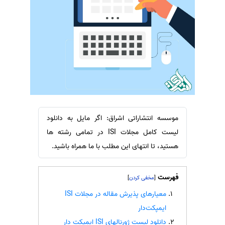
سفارش ویرایش
ترجمه عربی به فارسی
سفارش پارافریز
مشاهده همه زبان ها
سفارش فرمت‌بندی
سفارش کاهش کمیت
سفارش معرفی مجله
سفارش معرفی مقاله
سفارش معرفی کتاب
موسسه انتشاراتی اشراق: اگر مایل به دانلود
سفارش چکیده مبسوط
لیست کامل مجلات ISI در تمامی رشته ها
سفارش ترجمه مولتی‌مدیا
هستید، تا انتهای این مطلب با ما همراه باشید.
سفارش گویندگی
سفارش تولید محتوا
فهرست
]
[
سفارش ترجمه همزمان
معیارهای پذیرش مقاله در مجلات ISI
ایمپکت‌دار
سفارش چکیده گرافیکی
دانلود لیست ژورنالهای ISI ایمپکت دار
سفارش تهیه کاورلتر