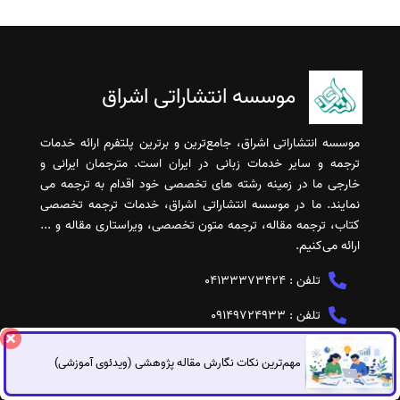
موسسه انتشاراتی اشراق
موسسه انتشاراتی اشراق، جامع‌ترین و برترین پلتفرم ارائه خدمات
ترجمه و سایر خدمات زبانی در ایران است. مترجمان ایرانی و
خارجی ما در زمینه رشته های تخصصی خود اقدام به ترجمه می
نمایند. ما در موسسه انتشاراتی اشراق، خدمات ترجمه تخصصی
کتاب، ترجمه مقاله، ترجمه متون تخصصی، ویراستاری مقاله و ...
ارائه می‌کنیم.
تلفن :
04133373424
تلفن :
09149724933
ایمیل :
isi.eshragh@gmail.com
مهم‌ترین نکات نگارش مقاله پژوهشی (ویدئوی آموزشی)
گفتگوی آنلاین