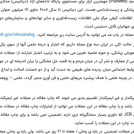
پاب‌مِد (PubMed) مهمترین ابزار برای جستجوی پایگاه داده‌های آزاد (دیتابیس)
ز اطلاعات کیفی مرکز ملی اطلاعات زیست‌فناوری و سایر نهادهای و سازمان‌های دو
رای جهانیان قابل دسترس است.
مجله در پاب مد می توانید به آدرس سایت زیر مراجعه کنید:
nih.gov/nlmcatalog
 حالت کلی در ایران سه نوع مجله داریم که اعتبار و درجه علمی آنها از سوی یکی
موزش پزشکی، و حوزه علمیه تعیین می شود و به ترتیب اعتبار عبارتند از: مجلات ع
ز معارف و نشر آن در میان مردم و به قصد حل مشکلی یا بیان اندیشه ای در مو
وابط اجتماعی میان پدیده های طبیعی به دست آید و از دو خصلت اصالت و ابداع برخو
در زمینه علمی با هدف پیشبرد مرزهای علمی و فن آوری منجر گردد، علمی – پژوه
گروه عمده ایمپکتدار و غیر ایمپکتدار تقسیم بندی می شوند که چاپ مقاله در مجلات غیر ای
باشد و با چاپ مقاله در این مجلات می توانید از امتیازات چاپ مقاله در مجلات م
چاپ مقاله در مجلات معتبری همچون JCR که داوری بسیار سختگیرانه تری دارند تضمینی نمی باشد و برای
پت چاپ در این مجلات را کسب نماید.