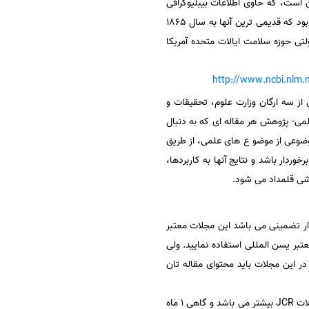
 مدلاین است، که حاوی اطلاعات بیبلیوگرافی
پژوهشی برای تمام رشته‌ای علوم پزشکی و زیست‌شناسی هست. این دیتابیس تا سال ۲۰۰۸ حاوی ۱۷ میلیون عنوان بود که قدیمی ترین آنها به سال ۱۸۶۵
لتی حوزه سلامت ایالات متحده آمریکا
http://www.ncbi.nlm.
 از سه ارگان وزارت علوم، تحقیقات و
لمی- پژوهش هر مقاله ای که به دنبال
ضوعی از موضو ع های علمی، از طریق
ردار باشد و نتایج آنها به کاربردها،
شی قلمداد می شود.
مپکتدار تضمینی می باشد این مجلات معتبر
عتبر یسن المللی استفاده نمایید. ولی
 چاپ مقاله در این مجلات باید محتوای مقاله تان
چاپ سریع مقاله در مجلات معتبر ISI در مجلات تضمینی در بازه ی زمانی 1 هفته تا 21 روز می باشد. ولی بازه ی زمانی مجلات JCR بیشتر می باشد و گاهی 1 ماه