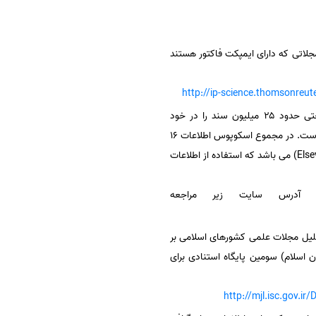
 به مجلاتی که دارای ایمپکت فاکتور هستند
http://ip-science.thomsonreut
اسکوپوس یکی از نمایه‌های استنادی معتبر و شناخته‌ شده‌ می باشد که اطلاعات کتاب‌شناختی حدود ۲۵ میلیون سند را در خود
جمع‌آوری کرده‌ است. اسکوپوس اطلاعات محصولات حدود ۵ هزار ناشر علمی را از سراسر جهان در خود جای قرار داده‌ است. در مجموع اسکوپوس اطلاعات ۱۶
) یکی از محصولات شرکت الزویر(Elsevier) می باشد که استفاده از اطلاعات
 آدرس سایت زیر مراجعه
لیل مجلات علمی کشورهای اسلامی بر
ون و اسکوپوس، ISC (پایگاه استنادی علوم جهان اسلام) سومین پایگاه استنادی برای
http://mjl.isc.gov.ir