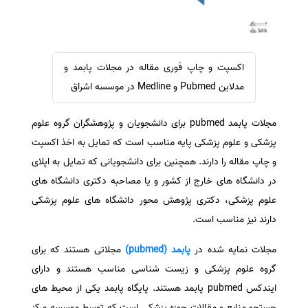
سفارش ویرایش
ترجمه عربی به فارسی
سفارش پارافریز
مشاهده همه زبان ها
سفارش فرمت‌بندی
اکسپت و چاپ فوری مقاله در مجلات پابمد و
سفارش کاهش کمیت
مدلاین Pubmed و Medline در موسسه اشراق
سفارش معرفی مجله
مجلات پابمد pubmed برای دانشجویان و پژوهشگران گروه علوم
سفارش معرفی مقاله
پزشکی و علوم پزشکی پایه مناسب است که تمایل به اخذ اکسپت
سفارش معرفی کتاب
و چاپ مقاله را دارند. همچنین برای دانشجویانی که تمایل به اپلای
سفارش چکیده مبسوط
در دانشگاه های خارج از کشور و یا مصاحبه دکتری دانشگاه های
سفارش ترجمه مولتی‌مدیا
علوم پزشکی، دکتری پژوهش محور دانشگاه های علوم پزشکی
سفارش گویندگی
دارند نیز مناسب است.
سفارش تولید محتوا
مجلات نمایه شده در
پابمد (pubmed)
مجلاتی هستند که برای
سفارش ترجمه همزمان
گروه علوم پزشکی و زیست شناسی مناسب هستند و دارای
سفارش چکیده گرافیکی
ایندکس pubmed پابمد هستند. پایگاه پابمد یکی از محیط های
جستجو منابع و مقالات حوزه پزشکی است که توسط موسسه مرکز
سفارش تهیه کاورلتر