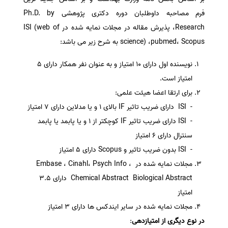
فرم مصاحبه داوطلبان دوره دکتری پژوهشی Ph.D. by
Research، پذیرش مقاله در مجلات نمایه شده در ISI (web of
science) ،pubmed، Scopus به شرح زیر می باشد:
نویسنده اول دارای 10 امتیاز و به عنوان نفر همکار دارای 5
امتیاز است.
برای ارتقا اعضا هیئت علمی:
- ISI دارای ضریب تاثیر IF بالای 1 و یا مدلاین دارای 7 امتیاز
- ISI دارای ضریب تاثیر IF کوچکتر از 1 و یا پابمد یا پابمد
سنترال دارای 6 امتیاز
- ​​​​​​​ISI بدون ضریب تاثیر و Scopus دارای 5 امتیاز
مجلات نمایه شده در Embase ، Cinahl، Psych Info ،
Chemical Abstract Biological Abstract دارای 3.5
امتیاز
مجلات نمایه شده در ساير ايندكس ها دارای 3 امتیاز
در نوع دیگری از امتیازدهی
: