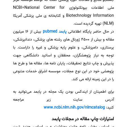
ملی اطلاعات بیوتکنولوژی NCBI=National Center for
سفارش انگیزه‌نامه‌SOP
Biotechnology Information و کتابخانه ی ملی پزشکی آمریکا
(NLM) تهیه گردیده است.
در حال حاضر پایگاه اطلاعاتی
پابمد pubmed
بیش از 16 میلیون
مقاله و بیش از 4500 ژورنال های رشته های پزشکی، دندانپزشکی،
پرستاری، دامپزشکی، و علوم پایه پزشکی و غیره را داراست. با
توجه به نیاز پژوهشگران، محققان و اساتید دانشگاهی جهت
پذیرش و چاپ نتایج تحقیقات، پایان نامه ها، مقاله ها و طرح ها
پژوهشی خود در این نوع مجلات، موسسه اشراق خدمات متنوعی
را در این زمینه ارائه می کند.
برای اطمینان از ایندکس بودن یک مجله در پابمد می‌توانید به
آدرس سایت زیر مراجعه
کنید:
www.ncbi.nlm.nih.gov/nlmcatalog
امتیازات چاپ مقاله در مجلات پابمد
بر اساس بخش نامه وزارت بهداشت و بر اساس جدید ترین