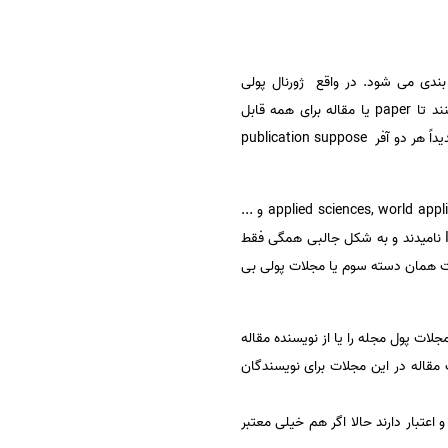
ندی می شود. در واقع ژورنال پولی‌
همان ژورنالهای open access می باشند که مبلغ چاپ را به جای دریافت از user از author یا نویسنده دریافت میکنند تا paper یا مقاله برای همه قابل
هستند و جدیداً هر دو آفر publication suppose
اما مشکل از زمانی‌ ایجاد شد که تعدادی ژورنالها با اسامی مشابهی مانند applied sciences, world applied sciences middle east applied sciences و ...
که به شکل جالبی‌ از فرمت چاپ یکسانی برخوردار میباشند و بنظر می‌رسد از یک منبع یکسان ساپورت میشوند، خود را ISI نامیدند و به شکل جالبی‌ همگی‌ فقط
جود ندارد. این مجلات همان دسته سوم یا مجلات پولی بی
ات پول مجله را یا از نویسنده مقاله
 مقاله در این مجلات برای نویسندگان
ه هستند و اعتبار دارند حالا اگر هم خیلی معتبر