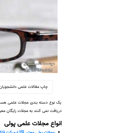
سفارش ویرایش
ترجمه عربی به فارسی
سفارش پارافریز
مشاهده همه زبان ها
سفارش فرمت‌بندی
سفارش کاهش کمیت
سفارش معرفی مجله
سفارش معرفی مقاله
سفارش معرفی کتاب
سفارش چکیده مبسوط
سفارش ترجمه مولتی‌مدیا
چاپ مقالات علمی دانشجویان عز
سفارش گویندگی
یک نوع دسته بندی مجلات علمی هست که
سفارش تولید محتوا
دریافت نمی کنند به مجلات رایگان معرو
سفارش ترجمه همزمان
انواع مجلات علمی پولی
سفارش چکیده گرافیکی
مجلات پولی معتبر ISI ایمپکت فاکتور
سفارش تهیه کاورلتر