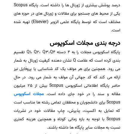
درصد پوشش بیشتری از ژورنال ها را داشته است. پایگاه Scopus
سفارش انگیزه‌نامه‌SOP
یکی از محیط های جستجو برای مقالات و ژورنال های در حوزه های
مختلف است که توسط پایگاه علمی الزویر (Elsevier) تهیه شده
است.
درجه بندی مجلات اسکوپوس
پایگاه اسکوپوس مجلات را به 4 دسته Q1، Q2، Q3،Q4 تقسیم
بندی کرده است که علامت Q نشان دهنده کیفیت ژورنال به شمار
می رود. همچنین برای هر مولف یک کد شناسایی یا پروفایل نیز
ارائه می کند که کد جهانی آن مولف به شمار می رود. در حال
حاضر پایگاه اطلاعاتی اسکوپوس Scopus بیش از 25 میلیون
مقاله و سند را در خود جای داده است.
مجلات اسکوپوس
Scopus برای دانشجویان و محققان تمامی رشته ها مناسب است
که تمایل به اکسپت، پذیرش، چاپ مقالات خود در نشریات
Scopus با توجه به بازه زمانی کوتاه و همچنین هزینه کمتری
نسبت به مجلات سایر پایگاه ها داشته باشند.