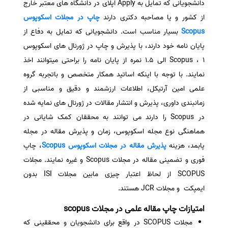
دانشجویانی که تمایل به Apply اپلای در دانشگاه های معتبر خارج
از کشور و یا مصاحبه دکتری دارند
چاپ در مجلات اسکوپوس
Scopus
بسیار مناسب است. دانشجویانی که تمایل به دفاع از
پایان نامه خود دارند، با پذیرش و چاپ در ژورنال های اسکوپوس
Scopus ، 1 الی 1.5 نمره از پایان نامه را براحتی میتوانند اخذ
نمایند. با توجه با اینکه اساتید همکار متخصص و باتجربه گروه
علمی امین آرتیکل، اطلاعات ارزشمند و دقیق و مناسبی از
زمانبندی داوری، پذیرش و انتشار مقالات در ژورنال های نمایه شده
در Scopus را دارند می توانند به محققان کمک شایانی در
هماهنگی نوع مجله اسکوپوس، زمان و پذیرش مقاله در مجله
پابمد، هزینه
پذیرش مقاله در مجلات اسکوپوس Scopus
، چاپ
فوری و تضمینی مقاله در مجلات Scopus و غیره نمایند. مجلات
SCOPUS از لحاظ اعتبار چیزی مابین مجلات ISI بدون
ایمپکت و مجلات JCR هستند.
امتیازات چاپ مقاله علمی در مجلات scopus
مجلات SCOPUS در واقع برای دانشجویان و محققینی که