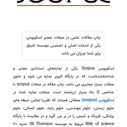
سفارش ویرایش
ترجمه عربی به فارسی
سفارش پارافریز
مشاهده همه زبان ها
سفارش فرمت‌بندی
سفارش کاهش کمیت
چاپ مقالات علمی در مجلات معتبر اسکوپوس
سفارش معرفی مجله
یکی از خدمات اصلی و تضمینی موسسه اشراق
سفارش معرفی مقاله
برای شما عزیزان می باشد.
سفارش معرفی کتاب
اسکوپوس Scopus یکی از نمایه‌های استنادی معتبر و
سفارش چکیده مبسوط
شناخته‌شده‌است که در پایگاه الزویر نمایه می شود و حاوی
سفارش ترجمه مولتی‌مدیا
مجلات بسیار معتبری می باشد. چاپ مقاله در مجلات scopus با
سفارش گویندگی
شاخص Q بالا بسیار ارزشمند است. مجلات نمایه شده در
سفارش تولید محتوا
اسکوپوس (scopus)
مجلاتی هستند که تقریبا تمامی حیطه های
علوم زیستی، علوم مهندسی، علوم پایه، علوم انسانی، علوم
سفارش ترجمه همزمان
پزشکی، فیزیک و شیمی را در بر می گیرد و در مقایسه با پایگاه
سفارش چکیده گرافیکی
Web of science مربوط به موسسه ISI Thomson حدود 20
سفارش تهیه کاورلتر