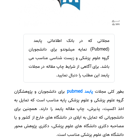
سفارش ویرایش
ترجمه عربی به فارسی
سفارش پارافریز
مشاهده همه زبان ها
سفارش فرمت‌بندی
سفارش کاهش کمیت
مجلاتی که در بانک اطلاعاتی پابمد
سفارش معرفی مجله
(Pubmed) نمایه میشوندو برای دانشجویان
سفارش معرفی مقاله
گروه علوم پزشکی و زیست شناسی مناسب می
باشد. برای آگاهی از شرایط چاپ مقاله در مجلات
سفارش معرفی کتاب
پابمد این مطلب را دنبال نمایید.
سفارش چکیده مبسوط
سفارش ترجمه مولتی‌مدیا
بطور کلی مجلات
پابمد pubmed
برای دانشجویان و پژوهشگران
سفارش گویندگی
گروه علوم پزشکی و علوم پزشکی پایه مناسب است که تمایل به
سفارش تولید محتوا
اخذ اکسپت، پذیرش، چاپ مقاله پابمد را دارند. همچنین برای
دانشجویانی که تمایل به اپلای در دانشگاه های خارج از کشور و یا
سفارش ترجمه همزمان
مصاحبه دکتری دانشگاه های علوم پزشکی، دکتری پژوهش محور
سفارش چکیده گرافیکی
دانشگاه های علوم پزشکی مناسب است.
سفارش تهیه کاورلتر