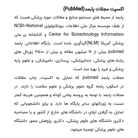
اکسپت مجلات پابمد(PubMed)
سفارش انگیزه‌نامه‌SOP
پابمد از محیط های جستجو منابع و مقالات حوزه پزشکی هست که
از طرف موسسه مرکز ملی اطلاعات بیوتکنولوژی NCBI=National
Center for Biotechnology Information و کتابخانه ی ملی
پزشکی آمریکا (NLM)گردآوری شده است. پایگاه اطلاعاتی پابمد
pubmed بیش از 16 میلیون مقاله و بیش از 4500 ژورنال های
رشته های پزشکی، دندانپزشکی، پرستاری، دامپزشکی، و علوم پایه
پزشکی و غیره را بهره مند است.
مجلات پابمد pubmed که تمایل به اکسپت، چاپ مقالات
در اسکوپ رشته گروه علوم پزشکی و علوم سلامت را دارند. در
مجلات پابمد با توجه به پروسه زمانی کوتاه و همچنین هزینه کمتر
نسبت به ژورنالهای سایر پایگاه ها دارد. و برای دانشجویانی که
تمایل به گرفتن اپلای در دانشگاه های خارج از کشور و یا مصاحبه
دکتری دانشگاه های علوم پزشکی، دکتری پژوهش محور دانشگاه
های علوم پزشکی توصیه میشود.