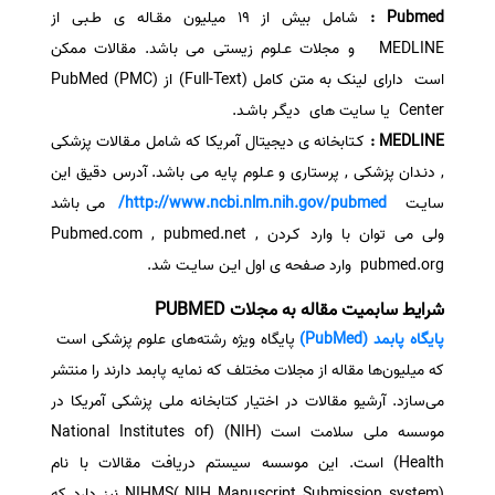
Pubmed :
شامل بیش از 19 میلیون مقـاله ی طـبی از
MEDLINE و مجلات عـلوم زیستی می باشد. مقالات ممکن
است دارای لینک به متن کامل (Full-Text) از (PMC) PubMed
Center یا سایت های دیگـر باشـد.
MEDLINE :
کـتابخانه ی دیجیتال آمریکا که شامل مـقالات پزشکی
, دنـدان پزشکی , پرستاری و عـلوم پایه می باشد. آدرس دقیق این
سایـت
http://www.ncbi.nlm.nih.gov/pubmed/
می باشد
ولی می توان با وارد کـردن Pubmed.com , pubmed.net ,
pubmed.org وارد صـفحه ی اول ایـن سایـت شد.
شرایط سابمیت مقاله به مجلات PUBMED
پایگاه پابمد (PubMed)
پایگاه ویژه رشته‌های علوم پزشکی است
که میلیون‌ها مقاله از مجلات مختلف که نمایه پابمد دارند را منتشر
می‌سازد. آرشیو مقالات در اختیار کتابخانه ملی پزشکی آمریکا در
موسسه ملی سلامت است (NIH) (National Institutes of
Health) است. این موسسه سیستم دریافت مقالات با نام
(NIHMS( NIH Manuscript Submission system نیز دارد که