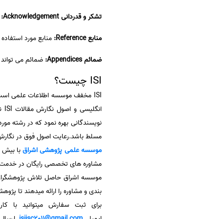
تشکر و قدردانی Acknowledgement:
منابع Reference:
منابع مورد استفاده 
ضمائم Appendices:
ضمائم می تواند 
ISI چیست؟
ان
مسلط باشد.رعایت اصول فوق در نگارش مقاله ISI، می تواند در ارزیابی مقاله شما بسیار
موسسه علمی پژوهشی
اشراق
مشاوره های تخصصی رایگان در خدمت پ
موسسه اشراق حاصل تلاش پژوهشگران و
بندی و مشاوره را ارائه میدهند تا پژوه
برای ثبت سفارش میتوانید با کا
ایمیل
isiisc2011@gmail.com
ارسال ن