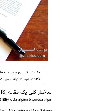
سفارش ویرایش
ترجمه عربی به فارسی
سفارش پارافریز
مشاهده همه زبان ها
سفارش فرمت‌بندی
سفارش کاهش کمیت
سفارش معرفی مجله
سفارش معرفی مقاله
سفارش معرفی کتاب
سفارش چکیده مبسوط
سفارش ترجمه مولتی‌مدیا
سفارش گویندگی
نگاشته شود تا بتواند مجوز اک
سفارش تولید محتوا
ساختار کلی یک مقاله ISI چگونه است
سفارش ترجمه همزمان
عنوان متناسب با محتوای مقاله (Title):
سفارش چکیده گرافیکی
نویسندگان مقاله و موقعیت شغلی و تحصیلی آنها ( positions
سفارش تهیه کاورلتر