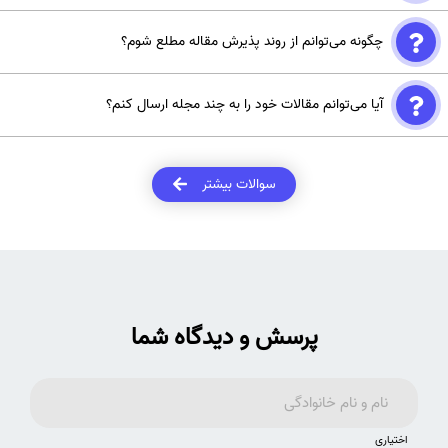
این تصمیم‌گیری کمک کند.
خیر، نه همه مجلات دارای رتبه‌بندی معتبر هستند. برخی مجلات ممکن است
چگونه می‌توانم از روند پذیرش مقاله مطلع شوم؟
به دلیل عدم مقبولیت یا کیفیت پایین، در سیستم‌های رتبه‌بندی شناخته
نشوند.
پس از ارسال مقاله به مجله، می‌توانید با استفاده از سیستم‌های پیگیری
آیا می‌توانم مقالات خود را به چند مجله ارسال کنم؟
آنلاین (پنل کاربری در سایت مجله) وضعیت پذیرش مقاله خود را بررسی
کنید.
ارسال همزمان مقاله به چند مجله (دو بار ارسال) غیرمجاز است و می‌تواند
منجر به عواقب جدی برای نویسنده شود. بهتر است پس از دریافت پاسخ از
سوالات بیشتر
یک مجله، در صورت عدم پذیرش، به مجله دیگری ارسال کنید.
پرسش و دیدگاه شما
اختیاری