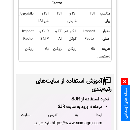
Factor
مناسب
ISI
ISI و
ISI
ISI و
دانشجویان
برای
خارجی
غیر ISI
معیار
Impact
الگوریتم
EF و
SJR و
Impact
اصلی
Factor
گوگل
AI
SNIP
Factor
هزینه
بالا
رایگان
رایگان
بالا
رایگان
دسترسی
آموزش استفاده از سایت‌های
رتبه‌بندی
شبکه های اجتماعی
نحوه استفاده از SJR
مرحله 1: ورود به سایت SJR
ابتدا به آدرس سایت
https://www.scimagojr.com وارد شوید.