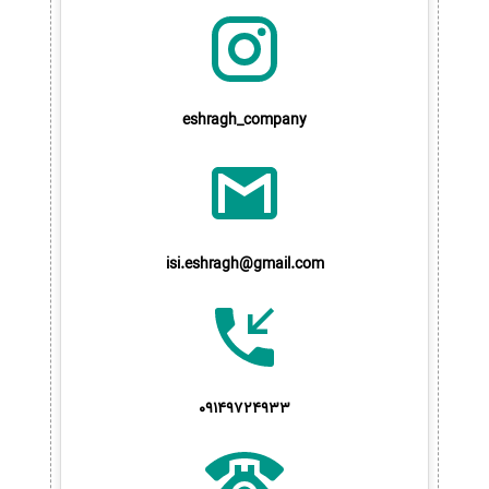
eshragh_company
isi.eshragh@gmail.com
09149724933