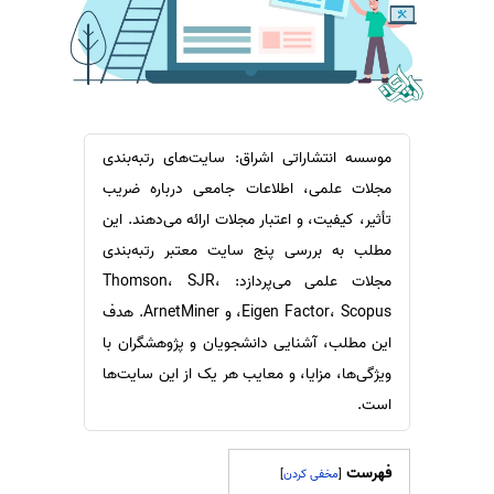
سفارش ویرایش
ترجمه عربی به فارسی
سفارش پارافریز
مشاهده همه زبان ها
سفارش فرمت‌بندی
سفارش کاهش کمیت
موسسه انتشاراتی اشراق: سایت‌های رتبه‌بندی
سفارش معرفی مجله
مجلات علمی، اطلاعات جامعی درباره ضریب
سفارش معرفی مقاله
تأثیر، کیفیت، و اعتبار مجلات ارائه می‌دهند. این
سفارش معرفی کتاب
مطلب به بررسی پنج سایت معتبر رتبه‌بندی
سفارش چکیده مبسوط
مجلات علمی می‌پردازد: Thomson، SJR،
سفارش ترجمه مولتی‌مدیا
Eigen Factor، Scopus، و ArnetMiner. هدف
این مطلب، آشنایی دانشجویان و پژوهشگران با
سفارش گویندگی
ویژگی‌ها، مزایا، و معایب هر یک از این سایت‌ها
سفارش تولید محتوا
است.
سفارش ترجمه همزمان
سفارش چکیده گرافیکی
فهرست
]
[
سفارش تهیه کاورلتر