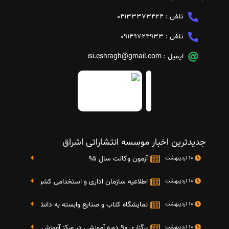
تلفن :
04133373424
تلفن :
09149724933
ایمیل :
isi.eshragh@gmail.com
جدیدترین اخبار موسسه انتشاراتی اشراق
آزمون وکالت سال 95
10 اردیبهشت
اطلاعیه سازمان اداری و استخدامی کشور در خصوص نت
10 اردیبهشت
نمایشگاه کتاب و صنایع وابسته به دانشگاه صنعتی شریف 4 الی 8 مهر م
10 اردیبهشت
برگزاری 90 دوره آموزشی در مرکز آموزش فرهنگی دانشگاه علامه
10 اردیبهشت