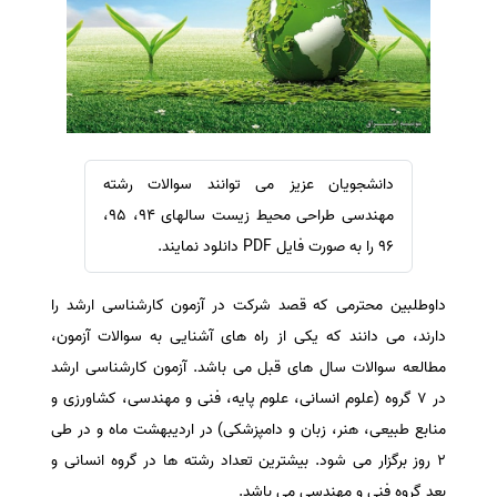
سفارش ویرایش
ترجمه عربی به فارسی
سفارش پارافریز
مشاهده همه زبان ها
سفارش فرمت‌بندی
سفارش کاهش کمیت
سفارش معرفی مجله
دانشجویان عزیز می توانند سوالات رشته
سفارش معرفی مقاله
مهندسی طراحی محیط زیست سالهای 94، 95،
سفارش معرفی کتاب
96 را به صورت فایل PDF دانلود نمایند.
سفارش چکیده مبسوط
داوطلبین محترمی که قصد شرکت در آزمون کارشناسی ارشد را
سفارش ترجمه مولتی‌مدیا
دارند، می دانند که یکی از راه های آشنایی به سوالات آزمون،
سفارش گویندگی
مطالعه سوالات سال های قبل می باشد. آزمون کارشناسی ارشد
سفارش تولید محتوا
در 7 گروه (علوم انسانی، علوم پایه، فنی و مهندسی، کشاورزی و
سفارش ترجمه همزمان
منابع طبیعی، هنر، زبان و دامپزشکی) در اردیبهشت ماه و در طی
سفارش چکیده گرافیکی
2 روز برگزار می شود. بیشترین تعداد رشته ها در گروه انسانی و
بعد گروه فنی و مهندسی می باشد.
سفارش تهیه کاورلتر