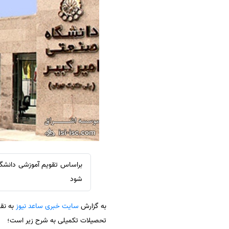
سفارش ویرایش
ترجمه عربی به فارسی
سفارش پارافریز
مشاهده همه زبان ها
سفارش فرمت‌بندی
سفارش کاهش کمیت
سفارش معرفی مجله
سفارش معرفی مقاله
سفارش معرفی کتاب
سفارش چکیده مبسوط
سفارش ترجمه مولتی‌مدیا
سفارش گویندگی
سفارش تولید محتوا
شود
سفارش ترجمه همزمان
به گزارش
سایت خبری ساعد نیوز
سفارش چکیده گرافیکی
تحصیلات تکمیلی به شرح زیر است؛
سفارش تهیه کاورلتر