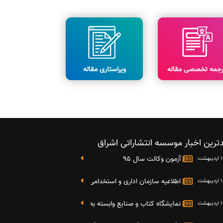
رجمه تخصصی مقاله
ویراستاری مقاله
ترین اخبار موسسه انتشاراتی اشراق
آزمون وکالت سال 95
اطلاعیه سازمان اداری و استخدامی کشور در خصوص نتایج دومین آز
نمایشگاه کتاب و صنایع وابسته به دانشگاه صنعتی شریف 4 الی 8 مهر ماه 95