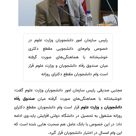
سفارش ویرایش
ترجمه عربی به فارسی
سفارش پارافریز
مشاهده همه زبان ها
سفارش فرمت‌بندی
سفارش کاهش کمیت
رئیس سازمان امور دانشجویان وزارت علوم در
سفارش معرفی مجله
خصوص وام‌های دانشجویی مقطع دکتری
سفارش معرفی مقاله
خوشبختانه با هماهنگی‌های صورت گرفته
میان صندوق رفاه دانشجویان و وزارت علوم قرار
سفارش معرفی کتاب
است وام دانشجویان مقطع دکترای روزانه
سفارش چکیده مبسوط
سفارش ترجمه مولتی‌مدیا
مجتبی صدیقی رئیس سازمان امور دانشجویان وزارت علوم گفت:
سفارش گویندگی
خوشبختانه با هماهنگی‌های صورت گرفته میان
صندوق رفاه
سفارش تولید محتوا
دانشجویان
و
وزارت علوم
قرار است وام دانشجویان مقطع دکترای
روزانه مشغول به تحصیل در دانشگاه دولتی افزایش یابد.وی ادامه
سفارش ترجمه همزمان
داد: در این خصوص با بانک عامل هم صحبت هایی شده است که
سفارش چکیده گرافیکی
این وام امسال در اختیار دانشجویان قرار گیرد.
سفارش تهیه کاورلتر