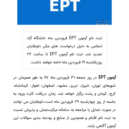
سفارش ویرایش
ترجمه عربی به فارسی
سفارش پارافریز
مشاهده همه زبان ها
سفارش فرمت‌بندی
سفارش کاهش کمیت
ثبت نام آزمون EPT فروردین ماه دانشگاه آزاد
سفارش معرفی مجله
اسلامی به دلیل درخواست های مکرر داوطلبان
سفارش معرفی مقاله
تمدید شد. ثبت نام آزمون EPT تا ساعت 24
روزیکشنبه 19 فروردین ماه ادامه خواهد داشت.
سفارش معرفی کتاب
سفارش چکیده مبسوط
آزمون EPT
در روز جمعه 31 فروردین ماه 97 به طور همزمان در
سفارش ترجمه مولتی‌مدیا
شهرهای تهران، شیراز، تبریز، مشهد، اصفهان، اهواز، کرمانشاه،
سفارش گویندگی
کرج، کرمان و رشت برگزار خواهد شد. زمان دریافت کارت ورود به
سفارش تولید محتوا
جلسه از روز چهارشنبه 29 فروردین ماه است.داوطلبان می توانند
در صورت تمایل با مراجعه به سامانه مرکزسنجش و پذیرش نسبت
سفارش ترجمه همزمان
به ثبت نام اقدام و همچنین از منابع و بودجه بندی سوالات این
سفارش چکیده گرافیکی
آزمون آگاهی یابند.
سفارش تهیه کاورلتر