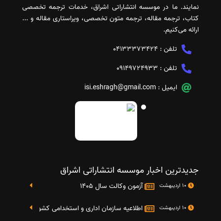
نمایند. ما در موسسه انتشاراتی اشراق، خدمات ترجمه تخصصی
کتاب، ترجمه مقاله، ترجمه متون تخصصی، ویراستاری مقاله و ...
ارائه می‌کنیم.
تلفن :
04133373424
تلفن :
09149724933
ایمیل :
isi.eshragh@gmail.com
جدیدترین اخبار موسسه انتشاراتی اشراق
آزمون وکالت سال 1405
10 اردیبهشت
اطلاعیه سازمان اداری و استخدامی کشور در خصوص نت
10 اردیبهشت