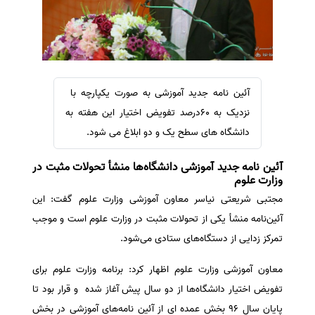
سفارش ویرایش
ترجمه عربی به فارسی
سفارش پارافریز
مشاهده همه زبان ها
سفارش فرمت‌بندی
سفارش کاهش کمیت
آئین نامه جدید آموزشی به صورت یکپارچه با
سفارش معرفی مجله
نزدیک به 60درصد تفویض اختیار این هفته به
سفارش معرفی مقاله
دانشگاه های سطح یک و دو ابلاغ می شود.
سفارش معرفی کتاب
آئین نامه جدید آموزشی دانشگاه‌ها منشأ تحولات مثبت در
سفارش چکیده مبسوط
وزارت علوم
سفارش ترجمه مولتی‌مدیا
مجتبی شریعتی نیاسر معاون آموزشی وزارت علوم گفت: این
آئین‌نامه منشأ یکی از تحولات مثبت در وزارت علوم است و موجب
سفارش گویندگی
تمرکز زدایی از دستگاه‌های ستادی می‌شود.
سفارش تولید محتوا
سفارش ترجمه همزمان
معاون آموزشی وزارت علوم اظهار کرد: برنامه وزارت علوم برای
تفویض اختیار دانشگاه‌ها از دو سال پیش آغاز شده و قرار بود تا
سفارش چکیده گرافیکی
پایان سال 96 بخش عمده ای از آئین نامه‌های آموزشی در بخش
سفارش تهیه کاورلتر