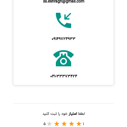
isi.eshragh@gmail.com
09149724933
041-33373424
لطفا
امتیاز
خود را ثبت کنید
5
1