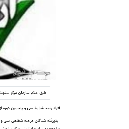
سفارش ویرایش
ترجمه عربی به فارسی
سفارش پارافریز
مشاهده همه زبان ها
سفارش فرمت‌بندی
سفارش کاهش کمیت
سفارش معرفی مجله
سفارش معرفی مقاله
سفارش معرفی کتاب
سفارش چکیده مبسوط
سفارش ترجمه مولتی‌مدیا
سفارش گویندگی
طبق اعلام سازمان مرکز سنج
سفارش تولید محتوا
افراد واجد شرایط سی و پنجمین دوره آزمون پذیرش دستیار فوق تخ
سفارش ترجمه همزمان
سفارش چکیده گرافیکی
سفارش تهیه کاورلتر
مراجعه به سایت اینترنتی مرکز سنجش آموزش پزشکی به نشانی ://sanjeshp.ir