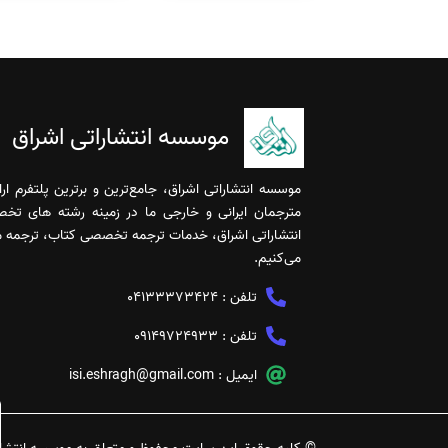
موسسه انتشاراتی اشراق
موسسه انتشاراتی اشراق، جامع‌ترین و برترین پلتفرم ا
مترجمان ایرانی و خارجی ما در زمینه رشته های تخ
انتشاراتی اشراق، خدمات ترجمه تخصصی کتاب، ترجمه مقا
می‌کنیم.
تلفن :
04133373424
تلفن :
09149724933
ایمیل :
isi.eshragh@gmail.com
خدمات ویرایش تخصصی مقاله | تضمین کیفیت و افزایش شانس