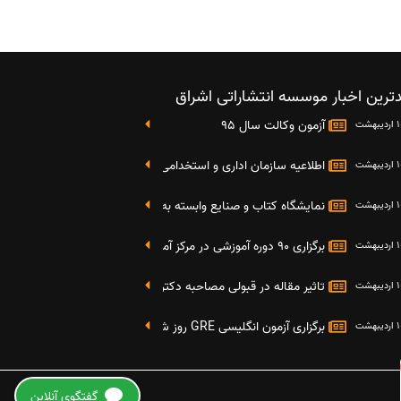
ترین اخبار موسسه انتشاراتی اشراق
آزمون وکالت سال 95
اطلاعیه سازمان اداری و استخدامی کشور در خصوص نتایج دومین آز
نمایشگاه کتاب و صنایع وابسته به دانشگاه صنعتی شریف 4 الی 8 مهر ماه 95
برگزاری 90 دوره آموزشی در مرکز آموزش فرهنگی دانشگاه علامه
تاثیر مقاله در قبولی مصاحبه دکتری
برگزاری آزمون انگلیسی GRE روز شنبه 27 شهریور(مقارن با 17 سپتامبر 2016)
هزینه چاپ مقاله در مجلات ISI، Scopus، PubMed و ISC +
گفتگوی آنلاین