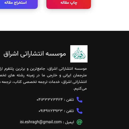
چاپ مقاله
استخراج مقاله
موسسه انتشاراتی اشراق
موسسه انتشاراتی اشراق، جامع‌ترین و برترین پلتفرم ا
مترجمان ایرانی و خارجی ما در زمینه رشته های تخ
انتشاراتی اشراق، خدمات ترجمه تخصصی کتاب، ترجمه مقا
می‌کنیم.
تلفن :
04133373424
تلفن :
09149724933
ایمیل :
isi.eshragh@gmail.com