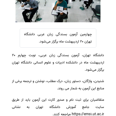
سفارش ویرایش
ترجمه عربی به فارسی
سفارش پارافریز
مشاهده همه زبان ها
سفارش فرمت‌بندی
سفارش کاهش کمیت
چهارمین آزمون بسندگی زبان عربی دانشگاه
سفارش معرفی مجله
تهران ۲۰ اردیبهشت ماه برگزار می‌شود.
سفارش معرفی مقاله
دانشگاه تهران، آزمون بسندگی زبان عربی، نوبت چهارم ۲۰
سفارش معرفی کتاب
اردیبهشت ماه در دانشکده ادبیات و علوم انسانی دانشگاه تهران
سفارش چکیده مبسوط
برگزار می‌شود.
سفارش ترجمه مولتی‌مدیا
شنیدن، واژگان، دستور زبان، درک مطلب، نوشتن و ترجمه برخی از
سفارش گویندگی
منابع این آزمون به شمار می روند.
سفارش تولید محتوا
سفارش ترجمه همزمان
متقاضیان برای ثبت نام و صدور کارت این آزمون باید از طریق
سایت جامع آموزش دانشگاه تهران به نشانی
سفارش چکیده گرافیکی
https://ems۱.ut.ac.ir مراجعه کنند.
سفارش تهیه کاورلتر