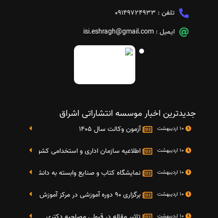
تلفن :
09149724933
ایمیل :
isi.eshragh@gmail.com
جدیدترین اخبار موسسه انتشاراتی اشراق
آزمون وکالت سال 1405
10 اردیبهشت
اطلاعیه سازمان اداری و استخدامی کشور در خصوص نت
10 اردیبهشت
نمایشگاه کتاب و صنایع وابسته به دانشگاه صنعتی شریف 4 الی 8 مهر م
10 اردیبهشت
برگزاری 90 دوره آموزشی در مرکز آموزش فرهنگی دانشگاه علامه
10 اردیبهشت
تاثیر مقاله در قبولی مصاحبه دکتری
10 اردیبهشت