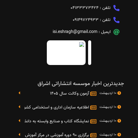
تلفن :
04133373424
تلفن :
09149724933
ایمیل :
isi.eshragh@gmail.com
جدیدترین اخبار موسسه انتشاراتی اشراق
آزمون وکالت سال 1405
10 اردیبهشت
اطلاعیه سازمان اداری و استخدامی کشور در خصوص نت
10 اردیبهشت
نمایشگاه کتاب و صنایع وابسته به دانشگاه صنعتی شریف 4 الی 8 مهر م
10 اردیبهشت
برگزاری 90 دوره آموزشی در مرکز آموزش فرهنگی دانشگاه علامه
10 اردیبهشت