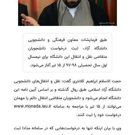
سفارش ویرایش
ترجمه عربی به فارسی
سفارش پارافریز
مشاهده همه زبان ها
سفارش فرمت‌بندی
سفارش کاهش کمیت
طبق فرمایشات معاون فرهنگی و دانشجویی
سفارش معرفی مجله
دانشگاه آزاد، ثبت درخواست‌ دانشجویان
سفارش معرفی مقاله
متقاضی نقل و انتقال این دانشگاه برای نیمسال
اول سال تحصیلی ۹۸-۹۷ از ۱۵ تیر آغاز می‌شود.
سفارش معرفی کتاب
سفارش چکیده مبسوط
حجت الاسلام ابراهیم کلانتری گفت: نقل و انتقال‌های دانشجویی
سفارش ترجمه مولتی‌مدیا
دانشگاه آزاد اسلامی طبق روال گذشته و بر اساس آیین نامه این
سفارش گویندگی
دانشگاه انجام می‌شود و دانشجویان متقاضی انتقال دائم یا مهمان
سفارش تولید محتوا
می‌توانند از ۱۵ تیر با مراجعه به سامانه www.monada.iau.ir
درخواست خود را ثبت کنند.
سفارش ترجمه همزمان
سفارش چکیده گرافیکی
وی با بیان اینکه تنها به درخواست‌هایی که در سامانه منادا ثبت
سفارش تهیه کاورلتر