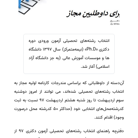
سفارش ویرایش
ترجمه عربی به فارسی
سفارش پارافریز
مشاهده همه زبان ها
سفارش فرمت‌بندی
سفارش کاهش کمیت
انتخاب رشته‌های تحصیلی آزمون ورودی دوره
سفارش معرفی مجله
دکتری «Ph.D» (نیمه‌متمرکز) سال ۱۳۹۷ دانشگاه
سفارش معرفی مقاله
ها و موسسات آموزش عالی (به جز دانشگاه آزاد
اسلامی) آغاز شد.
سفارش معرفی کتاب
سفارش چکیده مبسوط
آن‌دسته از داوطلبانی که براساس مندرجات کارنامه اولیه مجاز به
سفارش ترجمه مولتی‌مدیا
انتخاب رشته‌های تحصیلی شده‌اند، می توانند از امروز دوشنبه
سفارش گویندگی
سوم اردیبهشت تا روز شنبه هشتم اردیبهشت ۹۷ نسبت به ثبت
سفارش تولید محتوا
کدرشته‌محل‌های انتخابی خود (حداکثر ۵۰ کدرشته محل درصورت
وجود) اقدام کنند.
سفارش ترجمه همزمان
سفارش چکیده گرافیکی
دفترچه راهنمای انتخاب رشته‌های تحصیلی آزمون دکتری ۹۷ از
سفارش تهیه کاورلتر