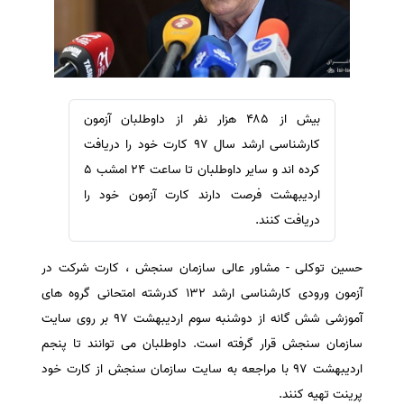
سفارش ویرایش
ترجمه عربی به فارسی
سفارش پارافریز
مشاهده همه زبان ها
سفارش فرمت‌بندی
سفارش کاهش کمیت
بیش از ۴۸۵ هزار نفر از داوطلبان آزمون
سفارش معرفی مجله
کارشناسی ارشد سال ۹۷ کارت خود را دریافت
سفارش معرفی مقاله
کرده اند و سایر داوطلبان تا ساعت ۲۴ امشب ۵
اردیبهشت فرصت دارند کارت آزمون خود را
سفارش معرفی کتاب
دریافت کنند.
سفارش چکیده مبسوط
سفارش ترجمه مولتی‌مدیا
حسین توکلی - مشاور عالی سازمان سنجش ، کارت شرکت در
سفارش گویندگی
آزمون ورودی کارشناسی ارشد ۱۳۲ کدرشته امتحانی گروه های
سفارش تولید محتوا
آموزشی شش گانه از دوشنبه سوم اردیبهشت ۹۷ بر روی سایت
سازمان سنجش قرار گرفته است. داوطلبان می توانند تا پنجم
سفارش ترجمه همزمان
اردیبهشت ۹۷ با مراجعه به سایت سازمان سنجش از کارت خود
سفارش چکیده گرافیکی
پرینت تهیه کنند.
سفارش تهیه کاورلتر