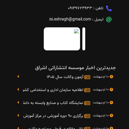
تلفن :
09149724933
ایمیل :
isi.eshragh@gmail.com
جدیدترین اخبار موسسه انتشاراتی اشراق
آزمون وکالت سال 1405
10 اردیبهشت
اطلاعیه سازمان اداری و استخدامی کشور در خصوص نت
10 اردیبهشت
نمایشگاه کتاب و صنایع وابسته به دانشگاه صنعتی شریف 4 الی 8 مهر م
10 اردیبهشت
برگزاری 90 دوره آموزشی در مرکز آموزش فرهنگی دانشگاه علامه
10 اردیبهشت
تاثیر مقاله در قبولی مصاحبه دکتری
10 اردیبهشت