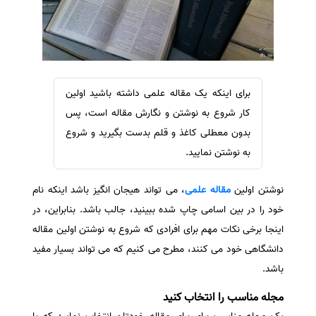
سفارش ویرایش
ترجمه عربی به فارسی
سفارش پارافریز
مشاهده همه زبان ها
سفارش فرمت‌بندی
سفارش کاهش کمیت
برای اینکه یک مقاله علمی داشته باشید اولین
سفارش معرفی مجله
کار شروع به نوشتن و نگارش مقاله است، پس
سفارش معرفی مقاله
بدون معطلی کاغذ و قلم بدست بگیرید و شروع
به نوشتن نمایید.
سفارش معرفی کتاب
سفارش چکیده مبسوط
نوشتن اولین
مقاله علمی
، می تواند هیجان انگیز باشد اینکه نام
سفارش ترجمه مولتی‌مدیا
خود را در بین اسامی چاپ شده ببینید، جالب باشد. بنابراین، در
سفارش گویندگی
اینجا برخی نکات مهم برای افرادی که شروع به نوشتن اولین مقاله
سفارش تولید محتوا
دانشگاهی خود می کنند، مطرح می کنیم که می تواند بسیار مفید
باشد.
سفارش ترجمه همزمان
سفارش چکیده گرافیکی
مجله مناسب را انتخاب کنید
سفارش تهیه کاورلتر