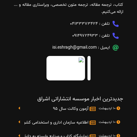
کتاب، ترجمه مقاله، ترجمه متون تخصصی، ویراستاری مقاله و ...
ارائه می‌کنیم.
تلفن :
04133373424
تلفن :
09149724933
ایمیل :
isi.eshragh@gmail.com
جدیدترین اخبار موسسه انتشاراتی اشراق
آزمون وکالت سال 95
10 اردیبهشت
اطلاعیه سازمان اداری و استخدامی کشور در خصوص نت
10 اردیبهشت
نمایشگاه کتاب و صنایع وابسته به دانشگاه صنعتی شریف 4 الی 8 مهر م
10 اردیبهشت