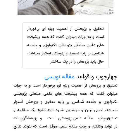
سفارش ویرایش
ترجمه عربی به فارسی
سفارش پارافریز
مشاهده همه زبان ها
سفارش فرمت‌بندی
تحقیق و پژوهش از اهمیت ویژه ای برخوردار
سفارش کاهش کمیت
است و به جرات میتوان گفت که همه پبشرفت
سفارش معرفی مجله
های علمی صنعتی پژوهشی تکنولوژی و جامعه
شناسی بر پایه تحقیق و پژوهش استوار میباشد،
سفارش معرفی مقاله
حال باید پژوهش را در یک ساختار
سفارش معرفی کتاب
سفارش چکیده مبسوط
چهارچوب و قواعد
مقاله نویسی
سفارش ترجمه مولتی‌مدیا
تحقیق و پژوهش از اهمیت ویژه ای برخوردار است و به جرات
سفارش گویندگی
میتوان گفت که همه پبشرفت های علمی صنعتی پژوهشی
تکنولوژی و جامعه شناسی بر پایه تحقیق و پژوهش استوار
سفارش تولید محتوا
میباشد، اصلی ترین و مهمترین شیوه ارائه نتایج یک مطالعه و
سفارش ترجمه همزمان
تحقیق،چاپ مقاله علمی-پژوهشی است و پژوهشگری که
سفارش چکیده گرافیکی
در تولید وانتشار و چاپ مقاله علمی موفق است که بتواند نتایج
سفارش تهیه کاورلتر