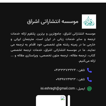
موسسه انتشاراتی اشراق
موسسه انتشاراتی اشراق، جامع‌ترین و برترین پلتفرم ارائه خدمات
ترجمه و سایر خدمات زبانی در ایران است. مترجمان ایرانی و
خارجی ما در زمینه رشته های تخصصی خود اقدام به ترجمه می
نمایند. ما در موسسه انتشاراتی اشراق، خدمات ترجمه تخصصی
کتاب، ترجمه مقاله، ترجمه متون تخصصی، ویراستاری مقاله و ...
ارائه می‌کنیم.
تلفن :
04133373424
تلفن :
09149724933
ایمیل :
isi.eshragh@gmail.com