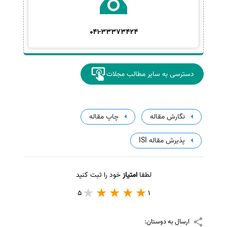
041-33373424
دسترسی به سایر مطالب مجلات
نگارش مقاله
چاپ مقاله
پذیرش مقاله ISI
لطفا
امتیاز
خود را ثبت کنید
5
1
ارسال به دوستان: