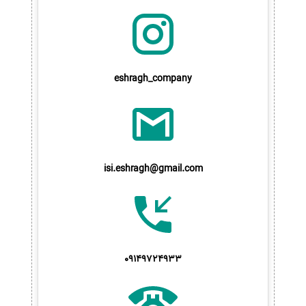
eshragh_company
isi.eshragh@gmail.com
09149724933