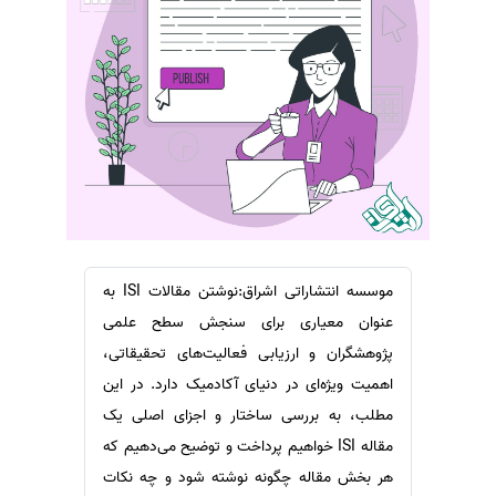
سفارش ویرایش
ترجمه عربی به فارسی
سفارش پارافریز
مشاهده همه زبان ها
سفارش فرمت‌بندی
سفارش کاهش کمیت
سفارش معرفی مجله
سفارش معرفی مقاله
سفارش معرفی کتاب
سفارش چکیده مبسوط
موسسه انتشاراتی اشراق:نوشتن مقالات ISI به
سفارش ترجمه مولتی‌مدیا
عنوان معیاری برای سنجش سطح علمی
سفارش گویندگی
پژوهشگران و ارزیابی فعالیت‌های تحقیقاتی،
اهمیت ویژه‌ای در دنیای آکادمیک دارد. در این
سفارش تولید محتوا
مطلب، به بررسی ساختار و اجزای اصلی یک
سفارش ترجمه همزمان
مقاله ISI خواهیم پرداخت و توضیح می‌دهیم که
سفارش چکیده گرافیکی
هر بخش مقاله چگونه نوشته شود و چه نکات
سفارش تهیه کاورلتر