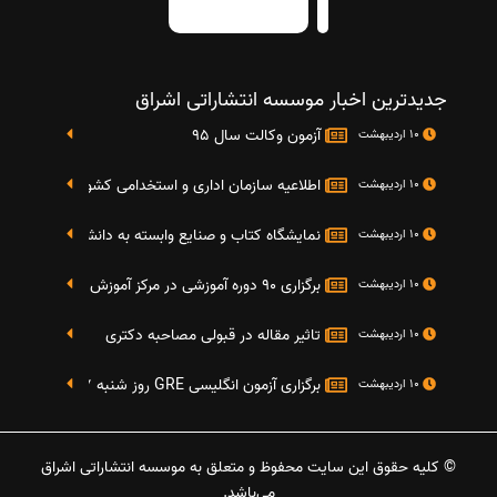
جدیدترین اخبار موسسه انتشاراتی اشراق
آزمون وکالت سال 95
10 اردیبهشت
اطلاعیه سازمان اداری و استخدامی کشور در خصوص نت
10 اردیبهشت
نمایشگاه کتاب و صنایع وابسته به دانشگاه صنعتی شریف 4 الی 8 مهر م
10 اردیبهشت
برگزاری 90 دوره آموزشی در مرکز آموزش فرهنگی دانشگاه علامه
10 اردیبهشت
تاثیر مقاله در قبولی مصاحبه دکتری
10 اردیبهشت
برگزاری آزمون انگلیسی GRE روز شنبه 27 شهریور(مقارن با 17 سپتامبر 2016)
10 اردیبهشت
© کلیه حقوق این سایت محفوظ و متعلق به موسسه انتشاراتی اشراق
می‌باشد.