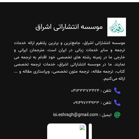
موسسه انتشاراتی اشراق
موسسه انتشاراتی اشراق، جامع‌ترین و برترین پلتفرم ارائه خدمات
ترجمه و سایر خدمات زبانی در ایران است. مترجمان ایرانی و
خارجی ما در زمینه رشته های تخصصی خود اقدام به ترجمه می
نمایند. ما در موسسه انتشاراتی اشراق، خدمات ترجمه تخصصی
کتاب، ترجمه مقاله، ترجمه متون تخصصی، ویراستاری مقاله و ...
ارائه می‌کنیم.
تلفن :
04133373424
تلفن :
09149724933
ایمیل :
isi.eshragh@gmail.com