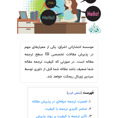
سفارش ویرایش
ترجمه عربی به فارسی
سفارش پارافریز
مشاهده همه زبان ها
سفارش فرمت‌بندی
سفارش کاهش کمیت
سفارش معرفی مجله
موسسه انتشاراتی اشراق: یکی از معیارهای مهم
سفارش معرفی مقاله
در پذیرش مقالات تخصصی ISI سطح ترجمه
سفارش معرفی کتاب
مقاله است. در صورتی که کیفیت ترجمه مقاله
سفارش چکیده مبسوط
شما ضعیف باشد مقاله شما قبل از داوری توسط
سفارش ترجمه مولتی‌مدیا
سردبیر ژورنال ریجکت خواهد شد.
سفارش گویندگی
سفارش تولید محتوا
فهرست
]
[
سفارش ترجمه همزمان
اهمیت ترجمه حرفه‌ای در پذیرش مقاله
عناصر کلیدی ترجمه با کیفیت
سفارش چکیده گرافیکی
تأثیر ترجمه با کیفیت بر روند پذیرش
سفارش تهیه کاورلتر