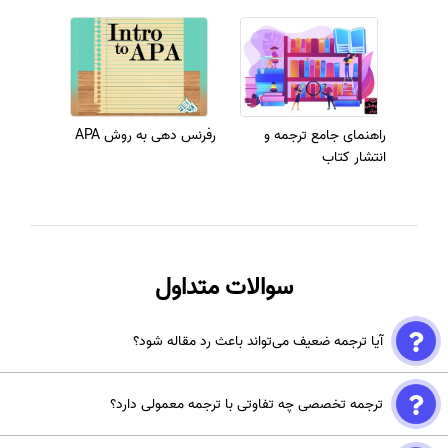
SCOPUS و علمی پژوهشی
راهنمای جامع ترجمه و
رفرنس دهی به روش APA
انتشار کتاب
سوالات متداول
آیا ترجمه ضعیف می‌تواند باعث رد مقاله شود؟
بله، حتی اگر محتوای علمی قوی باشد، ترجمه ضعیف و غیرروان ممکن است
ترجمه تخصصی چه تفاوتی با ترجمه معمولی دارد؟
فهم مقاله را دشوار کرده و شانس پذیرش را کاهش دهد.
ترجمه تخصصی اصطلاحات علمی را دقیق منتقل می‌کند، سبک نگارش