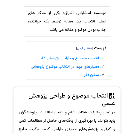
سفارش ویرایش
ترجمه عربی به فارسی
موسسه انتشاراتی اشراق: یکی از ملاک های
سفارش پارافریز
مشاهده همه زبان ها
اصلی انتخاب یک مقاله توسط یک خواننده،
سفارش فرمت‌بندی
جذاب بودن موضوع مقاله می باشد.
سفارش کاهش کمیت
سفارش معرفی مجله
فهرست
]
[
سفارش معرفی مقاله
انتخاب موضوع و طراحی پژوهش علمی
سفارش معرفی کتاب
معیارهای مهم در انتخاب موضوع پژوهشی
سفارش چکیده مبسوط
سخن آخر
سفارش ترجمه مولتی‌مدیا
انتخاب موضوع و طراحی پژوهش
سفارش گویندگی
علمی
سفارش تولید محتوا
در عصر پیشرفت شتابان علم و انفجار اطلاعات، پژوهشگران
سفارش ترجمه همزمان
باید بتوانند با بهره‌گیری از یافته‌های حاصل از مطالعات کمی
سفارش چکیده گرافیکی
و کیفی، پژوهش‌های جدیدی طراحی کنند. ترکیب نتایج
سفارش تهیه کاورلتر