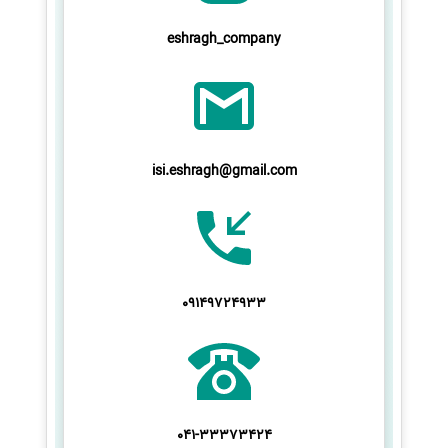
eshragh_company
isi.eshragh@gmail.com
09149724933
041-33373424