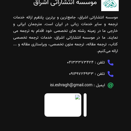
موسسه انتشاراتی اشراق
موسسه انتشاراتی اشراق، جامع‌ترین و برترین پلتفرم ارائه خدمات
ترجمه و سایر خدمات زبانی در ایران است. مترجمان ایرانی و
خارجی ما در زمینه رشته های تخصصی خود اقدام به ترجمه می
نمایند. ما در موسسه انتشاراتی اشراق، خدمات ترجمه تخصصی
کتاب، ترجمه مقاله، ترجمه متون تخصصی، ویراستاری مقاله و ...
ارائه می‌کنیم.
تلفن :
04133373424
تلفن :
09149724933
ایمیل :
isi.eshragh@gmail.com