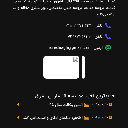
نمایند. ما در موسسه انتشاراتی اشراق، خدمات ترجمه تخصصی
کتاب، ترجمه مقاله، ترجمه متون تخصصی، ویراستاری مقاله و ...
ارائه می‌کنیم.
تلفن :
04133373424
تلفن :
09149724933
ایمیل :
isi.eshragh@gmail.com
جدیدترین اخبار موسسه انتشاراتی اشراق
آزمون وکالت سال 95
10 اردیبهشت
اطلاعیه سازمان اداری و استخدامی کشور در خصوص نت
10 اردیبهشت