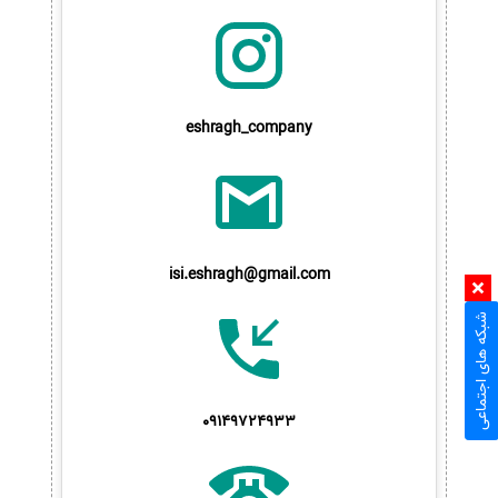
eshragh_company
isi.eshragh@gmail.com
شبکه های اجتماعی
09149724933