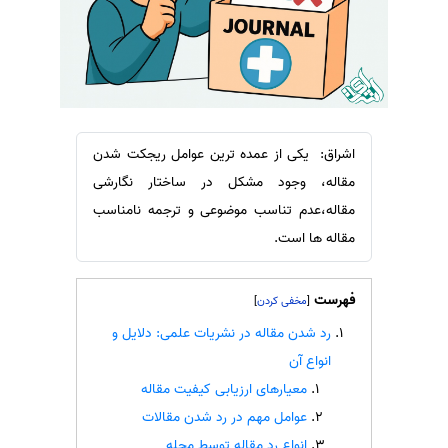
سفارش ویرایش
ترجمه عربی به فارسی
سفارش پارافریز
مشاهده همه زبان ها
سفارش فرمت‌بندی
سفارش کاهش کمیت
سفارش معرفی مجله
اشراق: یکی از عمده ترین عوامل ریجکت شدن
مقاله، وجود مشکل در ساختار نگارشی
سفارش معرفی مقاله
مقاله،عدم تناسب موضوعی و ترجمه نامناسب
سفارش معرفی کتاب
مقاله ها است.
سفارش چکیده مبسوط
سفارش ترجمه مولتی‌مدیا
فهرست
]
[
سفارش گویندگی
رد شدن مقاله در نشریات علمی: دلایل و
سفارش تولید محتوا
انواع آن
سفارش ترجمه همزمان
معیارهای ارزیابی کیفیت مقاله
سفارش چکیده گرافیکی
عوامل مهم در رد شدن مقالات
انواع رد مقاله توسط مجله
سفارش تهیه کاورلتر