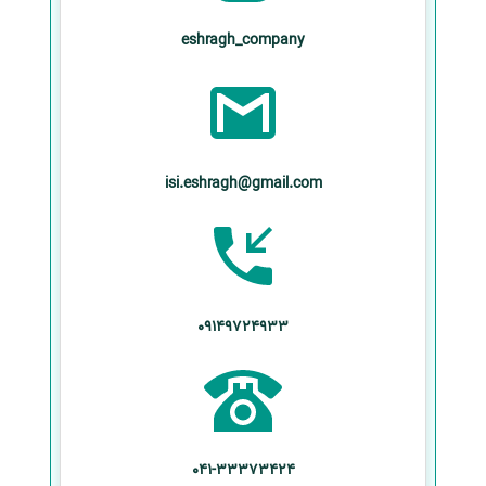
eshragh_company
isi.eshragh@gmail.com
09149724933
041-33373424