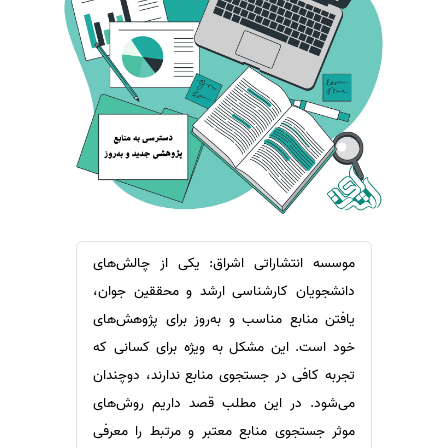
سفارش ویرایش
ترجمه عربی به فارسی
سفارش پارافریز
مشاهده همه زبان ها
سفارش فرمت‌بندی
سفارش کاهش کمیت
سفارش معرفی مجله
سفارش معرفی مقاله
سفارش معرفی کتاب
سفارش چکیده مبسوط
موسسه انتشاراتی اشراق: یکی از چالش‌های
سفارش ترجمه مولتی‌مدیا
دانشجویان کارشناسی ارشد و محققین جوان،
سفارش گویندگی
یافتن منابع مناسب و به‌روز برای پژوهش‌های
خود است. این مشکل به ویژه برای کسانی که
سفارش تولید محتوا
تجربه کافی در جستجوی منابع ندارند، دوچندان
سفارش ترجمه همزمان
می‌شود. در این مطلب قصد داریم روش‌های
سفارش چکیده گرافیکی
موثر جستجوی منابع معتبر و مرتبط را معرفی
سفارش تهیه کاورلتر