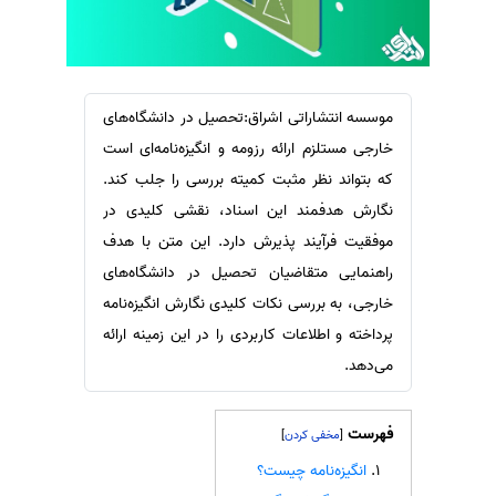
سفارش ویرایش
ترجمه عربی به فارسی
سفارش پارافریز
مشاهده همه زبان ها
سفارش فرمت‌بندی
موسسه انتشاراتی اشراق:تحصیل در دانشگاه‌های
سفارش کاهش کمیت
خارجی مستلزم ارائه رزومه و انگیزه‌نامه‌ای است
سفارش معرفی مجله
که بتواند نظر مثبت کمیته بررسی را جلب کند.
سفارش معرفی مقاله
نگارش هدفمند این اسناد، نقشی کلیدی در
سفارش معرفی کتاب
موفقیت فرآیند پذیرش دارد. این متن با هدف
راهنمایی متقاضیان تحصیل در دانشگاه‌های
سفارش چکیده مبسوط
خارجی، به بررسی نکات کلیدی نگارش انگیزه‌نامه
سفارش ترجمه مولتی‌مدیا
پرداخته و اطلاعات کاربردی را در این زمینه ارائه
سفارش گویندگی
می‌دهد.
سفارش تولید محتوا
سفارش ترجمه همزمان
فهرست
]
[
سفارش چکیده گرافیکی
انگیزه‌نامه چیست؟
سفارش تهیه کاورلتر