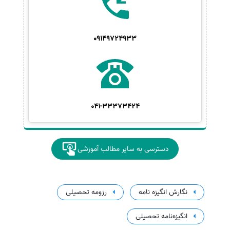
09149724933
041-33373424
دسترسی به سایر مطالب آموزشی
نگارش انگیزه نامه
رزومه تحصیلی
انگیزه‌نامه تحصیلی