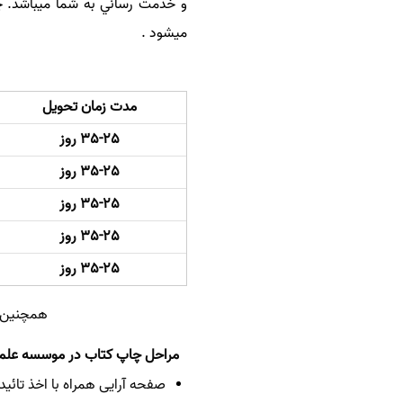
و خدمت رساني به شما ميباشد.
چا
میشود
.
مدت زمان تحویل
35-25 روز
35-25 روز
35-25 روز
35-25 روز
35-25 روز
همچنین تیراژ های بالای 20 جل
مراحل چاپ کتاب در موسسه علمی
صفحه آرایی همراه با اخذ تائی