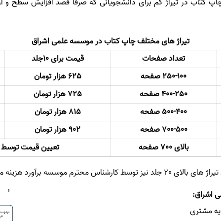
پ کتاب در تیراژ کم برای دانشجویانی که صرفا قصد افزایش سطح و ارتق
تیراژ های مختلف چاپ کتاب در موسسه علمی اشراق
تعداد صفحات
قیمت برای 10جلد
250-100 صفحه
625 هزار تومان
400-250 صفحه
725 هزار تومان
500-400 صفحه
815 هزار تومان
700-500 صفحه
902 هزار تومان
بالای 700 صفحه
تعیین قیمت توسط 
د نیز توسط کارشناس محترم موسسه برآورد هزینه می شوند
 اشراق:
دیه مشتری