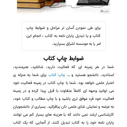
سفارش ویرایش
ترجمه عربی به فارسی
سفارش پارافریز
مشاهده همه زبان ها
سفارش فرمت‌بندی
برای طی نمودن آسان تر مراحل و ضوابط چاپ
سفارش کاهش کمیت
کتاب و یا تبدیل پایان نامه به کتاب ، انجام این
سفارش معرفی مجله
امر را به موسسه اشراق بسپارید.
سفارش معرفی مقاله
ضوابط چاپ کتاب
سفارش معرفی کتاب
شما در هر زمینه ای که فعالیت دارید، شاغلید، هنرمندید،
سفارش چکیده مبسوط
استادید، دانشجو هستید و …
چاپ کتاب
برای شما به منزله ی
سفارش ترجمه مولتی‌مدیا
اعتبار علمی خواهد بود. شما با چاپ کتاب در زمینه فعالیت خود
سفارش گویندگی
می توانید وجهه ای کاملاً متفاوت با قبل پیدا کرده و در زمینه
فعالیت خود فرد موفق تری باشید و با چاپ مطالب و کتاب خود،
سفارش تولید محتوا
به عرضه و نمایش غنای علمی تان بیافزائید. بسیاری از دانشجویان
سفارش ترجمه همزمان
کارشناسی ارشد نمی دانند که با هزینه های بسیار کم می توانند
سفارش چکیده گرافیکی
پایان نامه خود را به کتاب تبدیل کنند. از آنجایی که یک کتاب
سفارش تهیه کاورلتر