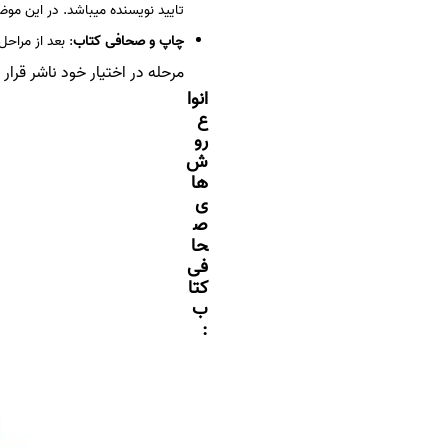
تایید نویسنده میباشد. در این مو
چاپ و صحافی کتاب
: بعد از مراح
مرحله در اختیار خود ناشر قرار 
انوا
ع
رو
ش
ها
ی
ص
حا
فی
کتا
ب
: