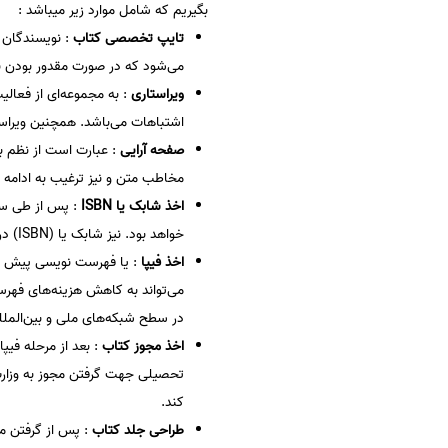
بگیریم که شامل موارد زیر میباشد :
سفارش انگیزه‌نامه‌SOP
تایپ تخصصی کتاب
: نویسندگان ب
می‌شود که در صورت مقدور بودن ن
ویراستاری
: به مجموعه‌ای از فعا
اشتباهات می‌باشد. همچنین ویراستا
صفحه آرایی
: عبارت است از نظم 
مخاطب متن و نیز ترغیب به ادامه خ
اخذ شابک یا ISBN
خواهد بود. نیز شابک یا (ISBN) در قسمت شناسنامه کتاب، فیپای کتاب و پشت جلد کتاب به صورت بارکد نوشته می‌شود.
اخذ فیپا
: یا فهرست نویسی پیش از
می‌تواند به کاهش هزینه‌های فهرس
در سطح شبکه‌های ملی و بین‌المل
اخذ مجوز کتاب
تحصیلی جهت گرفتن مجوز به وزارت 
کند.
طراحی جلد کتاب
: پس از گرفتن مج