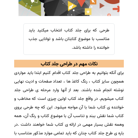
سفارش ویرایش
ترجمه عربی به فارسی
سفارش پارافریز
مشاهده همه زبان ها
سفارش فرمت‌بندی
طرحی که برای جلد کتاب انتخاب میکنید باید
سفارش کاهش کمیت
متانسب با موضوع کتابتان باشد و توانایی جذب
سفارش معرفی مجله
خواننده را داشته باشد.
سفارش معرفی مقاله
نکات مهم در طراحی جلد کتاب
سفارش معرفی کتاب
برای آنکه بتوانیم به طراحی جلد کتاب اقدام کنیم ابتدا باید مواردی
سفارش چکیده مبسوط
همچون سایز کتاب ، رنگ کاغذ ها ، تعداد صفحات و ادیت نهایی
سفارش ترجمه مولتی‌مدیا
نوشته انجام شده باشند. بعد از آنها وارد مرحله ی طراحی جلد
سفارش گویندگی
کتاب میشویم. در واقع جلد کتاب اولین چیزی است که مخاطب و
خواننده ی کتاب شما با آن مواجه میشود. این که چه طرحی بروی
سفارش تولید محتوا
کتاب شما نقش ببند و تناسب آن با موضوع کتاب و رنگ آن، همه
سفارش ترجمه همزمان
وهمه نقش بسیار مهمی در ارائه ی کتاب شما خواهند داشت .در
سفارش چکیده گرافیکی
باره ی طرح جلد کتاب چنان که باید تمامی موارد مذکور متناسب با
سفارش تهیه کاورلتر