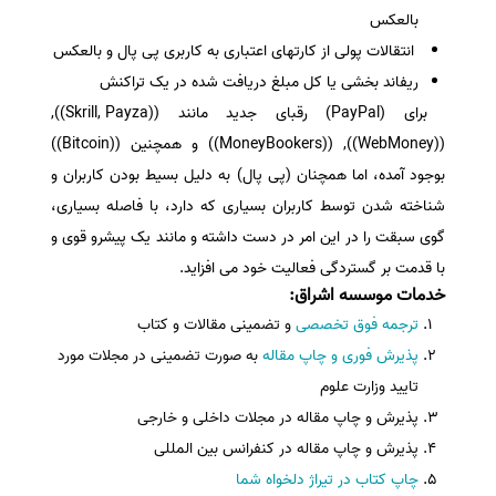
بالعکس
انتقالات پولی از کارتهای اعتباری به کاربری پی پال و بالعکس
ریفاند بخشی یا کل مبلغ دریافت شده در یک تراکنش
برای (PayPal) رقبای جدید مانند ((Skrill, Payza)),
((WebMoney)), ((MoneyBookers)) و همچنین ((Bitcoin))
بوجود آمده، اما همچنان (پی پال) به دلیل بسیط بودن کاربران و
شناخته شدن توسط کاربران بسیاری که دارد، با فاصله بسیاری،
گوی سبقت را در این امر در دست داشته و مانند یک پیشرو قوی و
با قدمت بر گستردگی فعالیت خود می افزاید.
خدمات موسسه اشراق
:
ترجمه فوق تخصصی
و تضمینی مقالات و کتاب
پذیرش فوری و چاپ مقاله
به صورت تضمینی در مجلات مورد
تایید وزارت علوم
پذیرش و چاپ مقاله در مجلات داخلی و خارجی
پذیرش و چاپ مقاله در کنفرانس بین المللی
چاپ کتاب در تیراژ دلخواه شما