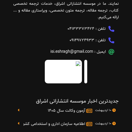
نمایند. ما در موسسه انتشاراتی اشراق، خدمات ترجمه تخصصی
کتاب، ترجمه مقاله، ترجمه متون تخصصی، ویراستاری مقاله و ...
ارائه می‌کنیم.
تلفن :
04133373424
تلفن :
09149724933
ایمیل :
isi.eshragh@gmail.com
جدیدترین اخبار موسسه انتشاراتی اشراق
آزمون وکالت سال 1405
10 اردیبهشت
اطلاعیه سازمان اداری و استخدامی کشور در خصوص نت
10 اردیبهشت