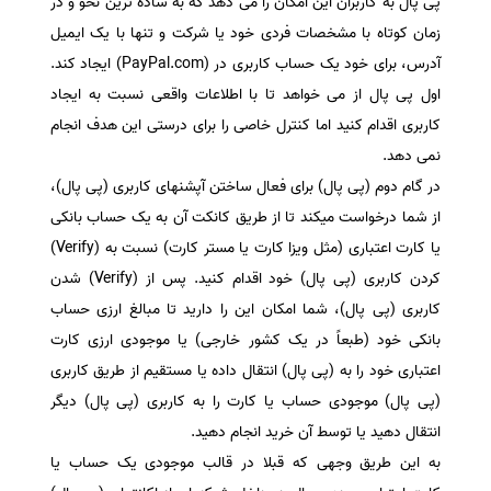
پی پال به کاربران این امکان را می دهد که به ساده ترین نحو و در
زمان کوتاه با مشخصات فردی خود یا شرکت و تنها با یک ایمیل
آدرس، برای خود یک حساب کاربری در (PayPal.com) ایجاد کند.
اول پی پال از می خواهد تا با اطلاعات واقعی نسبت به ایجاد
کاربری اقدام کنید اما کنترل خاصی را برای درستی این هدف انجام
نمی دهد.
در گام دوم (پی پال) برای فعال ساختن آپشنهای کاربری (پی پال)،
از شما درخواست میکند تا از طریق کانکت آن به یک حساب بانکی
یا کارت اعتباری (مثل ویزا کارت یا مستر کارت) نسبت به (Verify)
کردن کاربری (پی پال) خود اقدام کنید. پس از (Verify) شدن
کاربری (پی پال)، شما امکان این را دارید تا مبالغ ارزی حساب
بانکی خود (طبعاً در یک کشور خارجی) یا موجودی ارزی کارت
اعتباری خود را به (پی پال) انتقال داده یا مستقیم از طریق کاربری
(پی پال) موجودی حساب یا کارت را به کاربری (پی پال) دیگر
انتقال دهید یا توسط آن خرید انجام دهید.
به این طریق وجهی که قبلا در قالب موجودی یک حساب یا