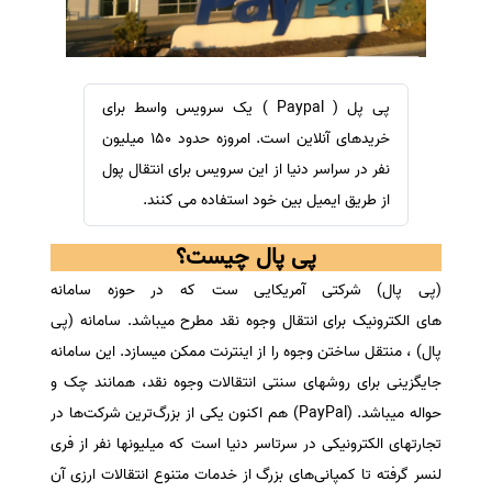
سفارش ویرایش
ترجمه عربی به فارسی
سفارش پارافریز
مشاهده همه زبان ها
سفارش فرمت‌بندی
پی پل ( Paypal ) یک سرویس واسط برای
سفارش کاهش کمیت
خریدهای آنلاین است. امروزه حدود 150 میلیون
سفارش معرفی مجله
نفر در سراسر دنیا از این سرویس برای انتقال پول
از طریق ایمیل بین خود استفاده می کنند.
سفارش معرفی مقاله
سفارش معرفی کتاب
پی پال چیست؟
سفارش چکیده مبسوط
(پی پال) شرکتی آمریکایی ست که در حوزه سامانه
سفارش ترجمه مولتی‌مدیا
های الکترونیک برای انتقال وجوه نقد مطرح میباشد. سامانه (پی
سفارش گویندگی
پال) ، منتقل ساختن وجوه را از اینترنت ممکن میسازد. این سامانه
جایگزینی برای روشهای سنتی انتقالات وجوه نقد، همانند چک و
سفارش تولید محتوا
حواله میباشد. (PayPal) هم اکنون یکی از بزرگ‌ترین شرکت‌ها در
سفارش ترجمه همزمان
تجارتهای الکترونیکی در سرتاسر دنیا است که میلیونها نفر از فری
سفارش چکیده گرافیکی
لنسر گرفته تا کمپانی‌های بزرگ از خدمات متنوع انتقالات ارزی آن
سفارش تهیه کاورلتر