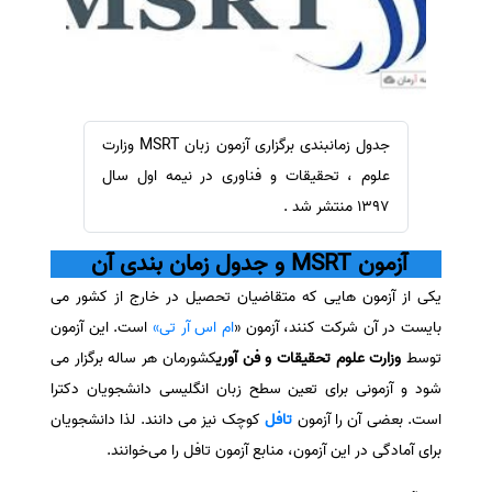
سفارش ویرایش
ترجمه عربی به فارسی
سفارش پارافریز
مشاهده همه زبان ها
سفارش فرمت‌بندی
سفارش کاهش کمیت
جدول زمانبندی برگزاری آزمون زبان MSRT وزارت
سفارش معرفی مجله
علوم ، تحقیقات و فناوری در نیمه اول سال
سفارش معرفی مقاله
1397 منتشر شد .
سفارش معرفی کتاب
آزمون MSRT و جدول زمان بندی آن
سفارش چکیده مبسوط
یکی از آزمون هایی که متقاضیان تحصیل در خارج از کشور می
سفارش ترجمه مولتی‌مدیا
بایست در آن شرکت کنند، آزمون «
ام اس آر تی»
است. این آزمون
سفارش گویندگی
توسط
وزارت علوم تحقیقات و فن آوری
کشورمان هر ساله برگزار می
سفارش تولید محتوا
شود و آزمونی برای تعین سطح زبان انگلیسی دانشجویان دکترا
سفارش ترجمه همزمان
است. بعضی آن را آزمون
تافل
کوچک نیز می دانند. لذا دانشجویان
برای آمادگی در این آزمون، منابع آزمون تافل را می‌خوانند.
سفارش چکیده گرافیکی
سفارش تهیه کاورلتر