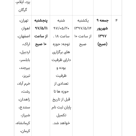
یزد، ایلام،
گرگان
4
جمعه 9
یکشنبه
شنبه
پنجشنبه
تهران،
شهریور
1397/5/14
97/05/20
97/5/11
اهواز،
1397
از ساعت 10
ساعت 18 .
از ساعت
اصفهان،
(صبح)
صبح
توجه: حوزه
10 صبح
اراک،
های برگزاری
اردبیل،
دارای ظرفیت
بابلسر،
بوده و
بیرجند،
ظرفیت
تبریز،
تعدادی از
خرم آباد،
حوزه ها تا
رشت،
قبل از تاریخ
زاهدان،
پایان ثبت نام
سنندج،
تکمیل
شیراز،
خواهد شد.
کرمانشاه،
کرمان،