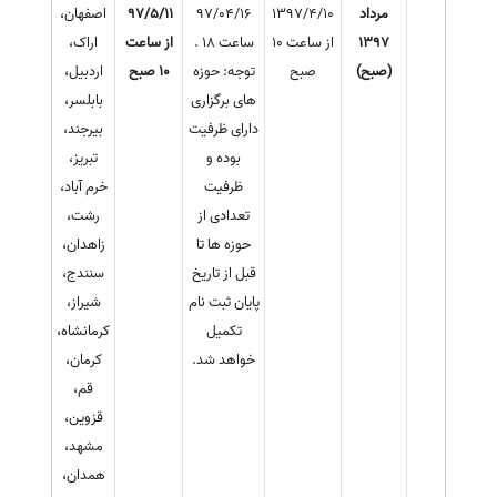
مرداد
1397/4/10
97/04/16
97/5/11
اصفهان،
1397
از ساعت 10
ساعت 18 .
از ساعت
اراک،
(صبح)
صبح
توجه: حوزه
10 صبح
اردبیل،
های برگزاری
بابلسر،
دارای ظرفیت
بیرجند،
بوده و
تبریز،
ظرفیت
خرم آباد،
تعدادی از
رشت،
حوزه ها تا
زاهدان،
قبل از تاریخ
سنندج،
پایان ثبت نام
شیراز،
تکمیل
کرمانشاه،
خواهد شد.
کرمان،
قم،
قزوین،
مشهد،
همدان،