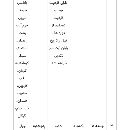
دارای ظرفیت
بابلسر،
بوده و
بیرجند،
ظرفیت
تبریز،
تعدادی از
خرم آباد،
حوزه ها تا
رشت،
قبل از تاریخ
زاهدان،
پایان ثبت نام
سنندج،
تکمیل
شیراز،
خواهد شد
کرمانشاه،
کرمان،
قم،
قزوین،
مشهد،
همدان،
یزد، ایلام،
گرگان
3
جمعه 5
یکشنبه
شنبه
پنجشنبه
تهران،