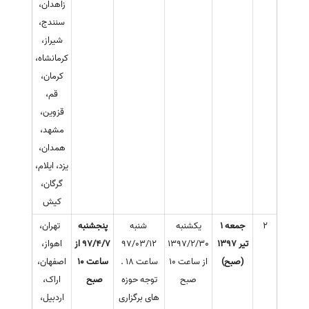
زاهدان،
سنندج،
شیراز،
کرمانشاه،
کرمان،
قم،
قزوین،
مشهد،
همدان،
یزد، ایلام،
گرگان،
کیش
2
جمعه 1
یکشنبه
شنبه
پنجشنبه
تهران،
تیر 1397
1397/2/30
97/03/12
97/4/7 از
اهواز،
(صبح)
از ساعت 10
ساعت 18 .
ساعت 10
اصفهان،
صبح
توجه حوزه
صبح
اراک،
های برگزاری
اردبیل،