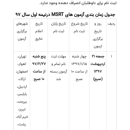
ثبت نام برای داوطلبان انصراف دهنده وجود ندارد.
جدول زمان بندی آزمون های MSRT درنیمه اول سال 97
ردیف
روز و
تاریخ شروع
تاریخ پایان
تاریخ
شهرهای
تاریخ
ثبت نام
ثبت نام
اعلام
برگزاری
برگزاری
نتایج
آزمون
ازمون
1
جمعه 21
چهار شنبه
مهلت ثبت
پنج شنبه
تهران،
اردیبهشت
1397/1/15
نام تمام و
97/2/27
اهواز،
1397
از ساعت 10
آزمون بسته
از ساعت
اصفهان،
(صبح)
صبح
شد
10 صبح
اراک،
اردبیل،
بابلسر،
بیرجند،
تبریز،
خرم آباد،
رشت،