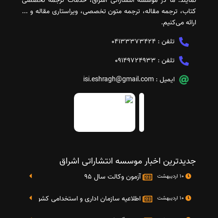
نمایند. ما در موسسه انتشاراتی اشراق، خدمات ترجمه تخصصی
کتاب، ترجمه مقاله، ترجمه متون تخصصی، ویراستاری مقاله و ...
ارائه می‌کنیم.
تلفن :
04133373424
تلفن :
09149724933
ایمیل :
isi.eshragh@gmail.com
جدیدترین اخبار موسسه انتشاراتی اشراق
آزمون وکالت سال 95
10 اردیبهشت
اطلاعیه سازمان اداری و استخدامی کشور در خصوص نت
10 اردیبهشت