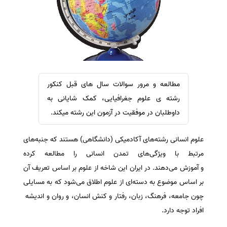
سفارش ویرایش
ترجمه عربی به فارسی
سفارش پارافریز
مشاهده همه زبان ها
سفارش فرمت‌بندی
سفارش کاهش کمیت
سفارش معرفی مجله
مطالعه و مرور سوالات سال های قبل کنکور
سفارش معرفی مقاله
رشته ی علوم جغرافیایی، کمک شایانی به
سفارش معرفی کتاب
داوطلبان در موفقیت در آزمون این رشته میکند.
سفارش چکیده مبسوط
علوم انسانی رشته‌های آکادمیکی (دانشگاهی) هستند که جنبه‌های
سفارش ترجمه مولتی‌مدیا
مرتبط با ویژگی‌های تمدن انسانی را مطالعه کرده
سفارش گویندگی
و آموزش می‌دهند
.
در ایران این شاخه از علوم بر اساس تعریف آن
سفارش تولید محتوا
بر اساس موضوع به دسته‌ای از علوم اطلاق می‌شود که به مسایلی
سفارش ترجمه همزمان
چون جامعه، فرهنگ، زبان، رفتار و کنش انسان، و روان و اندیشه
سفارش چکیده گرافیکی
افراد توجه دارد
.
سفارش تهیه کاورلتر