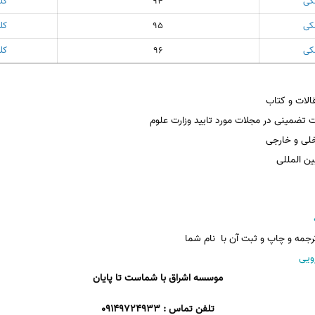
کی
94
کل
کی
95
کل
کی
96
کل
لات و کتاب
 تضمینی در مجلات مورد تایید وزارت علوم
خلی و خارجی
ین المللی
جمه و چاپ و ثبت آن با نام شما
ویی
موسسه اشراق با شماست تا پایان
تلفن تماس : 09149724933