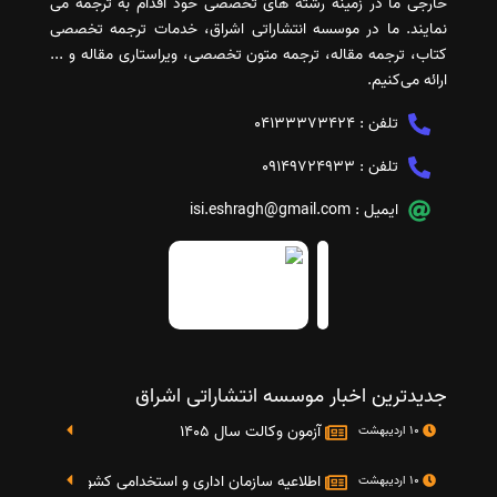
خارجی ما در زمینه رشته های تخصصی خود اقدام به ترجمه می
نمایند. ما در موسسه انتشاراتی اشراق، خدمات ترجمه تخصصی
کتاب، ترجمه مقاله، ترجمه متون تخصصی، ویراستاری مقاله و ...
ارائه می‌کنیم.
تلفن :
04133373424
تلفن :
09149724933
ایمیل :
isi.eshragh@gmail.com
جدیدترین اخبار موسسه انتشاراتی اشراق
آزمون وکالت سال 1405
10 اردیبهشت
اطلاعیه سازمان اداری و استخدامی کشور در خصوص نت
10 اردیبهشت