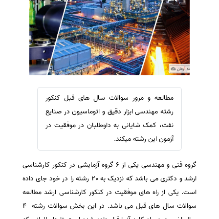
سفارش ویرایش
ترجمه عربی به فارسی
سفارش پارافریز
مشاهده همه زبان ها
سفارش فرمت‌بندی
سفارش کاهش کمیت
سفارش معرفی مجله
سفارش معرفی مقاله
مطالعه و مرور سوالات سال های قبل کنکور
سفارش معرفی کتاب
رشته مهندسی ابزار دقیق و اتوماسیون در صنایع
سفارش چکیده مبسوط
نفت، کمک شایانی به داوطلبان در موفقیت در
سفارش ترجمه مولتی‌مدیا
آزمون این رشته میکند.
سفارش گویندگی
گروه فنی و مهندسی یکی از 6 گروه آزمایشی در کنکور کارشناسی
سفارش تولید محتوا
ارشد و دکتری می باشد که نزدیک به 20 رشته را در خود جای داده
سفارش ترجمه همزمان
است.
یکی از راه های موفقیت در کنکور کارشناسی ارشد مطالعه
سفارش چکیده گرافیکی
سوالات سال های قبل می باشد. در این بخش سوالات رشته 4
سفارش تهیه کاورلتر