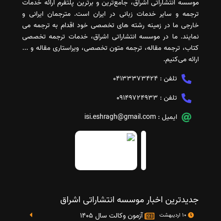
موسسه انتشاراتی اشراق، جامع‌ترین و برترین پلتفرم ارائه خدمات
ترجمه و سایر خدمات زبانی در ایران است. مترجمان ایرانی و
خارجی ما در زمینه رشته های تخصصی خود اقدام به ترجمه می
نمایند. ما در موسسه انتشاراتی اشراق، خدمات ترجمه تخصصی
کتاب، ترجمه مقاله، ترجمه متون تخصصی، ویراستاری مقاله و ...
ارائه می‌کنیم.
تلفن :
04133373424
تلفن :
09149724933
ایمیل :
isi.eshragh@gmail.com
جدیدترین اخبار موسسه انتشاراتی اشراق
آزمون وکالت سال 1405
10 اردیبهشت