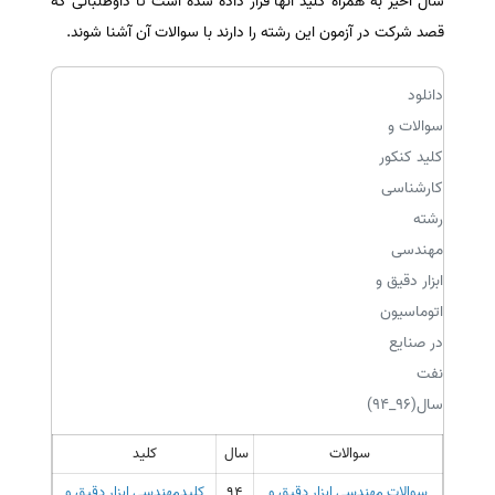
سال اخیر به همراه کلید آنها قرار داده شده است تا داوطلبانی که
قصد شرکت در آزمون این رشته را دارند با سوالات آن آشنا شوند.
سفارش انگیزه‌نامه‌SOP
دانلود
سوالات و
کلید کنکور
کارشناسی
رشته
مهندسی
ابزار دقیق و
اتوماسیون
در صنایع
نفت
سال(96_94)
سوالات
سال
کلید
سوالات
مهندسی ابزار دقیق و
94
کلید
مهندسی ابزار دقیق و