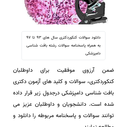
سفارش ویرایش
ترجمه عربی به فارسی
سفارش پارافریز
مشاهده همه زبان ها
سفارش فرمت‌بندی
سفارش کاهش کمیت
دانلود سوالات کنکوردکتری سال های 93 تا 97
سفارش معرفی مجله
به همراه پاسخنامه سوالات رشته بافت شناسی
سفارش معرفی مقاله
دامپزشکی
سفارش معرفی کتاب
ضمن آرزوی موفقیت برای داوطلبان
سفارش چکیده مبسوط
سفارش ترجمه مولتی‌مدیا
کنکوردکتری، سوالات و کلید های آزمون دکتری
سفارش گویندگی
بافت شناسی دامپزشکی درجدول زیر قرار داده
سفارش تولید محتوا
شده است. دانشجویان و داوطلبان عزیز می
سفارش ترجمه همزمان
توانند سوالات و پاسخنامه مربوطه را دانلود و
سفارش چکیده گرافیکی
مطالعه نمایند.
سفارش تهیه کاورلتر