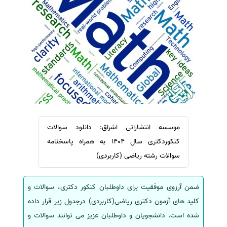
سفارش ویرایش
ترجمه عربی به فارسی
سفارش پارافریز
مشاهده همه زبان ها
سفارش فرمت‌بندی
سفارش کاهش کمیت
سفارش معرفی مجله
سفارش معرفی مقاله
سفارش معرفی کتاب
سفارش چکیده مبسوط
موسسه انتشاراتی اشراق: دانلود سوالات
کنکوردکتری سال 1404 به همراه پاسخنامه
سفارش ترجمه مولتی‌مدیا
سوالات رشته ریاضی (کاربردی)
سفارش گویندگی
سفارش تولید محتوا
ضمن آرزوی موفقیت برای داوطلبان کنکور دکتری، سوالات و
سفارش ترجمه همزمان
کلید های آزمون دکتری ریاضی(کاربردی) درجدول زیر قرار داده
سفارش چکیده گرافیکی
شده است. دانشجویان و داوطلبان عزیز می توانند سوالات و
سفارش تهیه کاورلتر