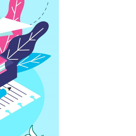
سفارش ویرایش
ترجمه عربی به فارسی
سفارش پارافریز
مشاهده همه زبان ها
سفارش فرمت‌بندی
سفارش کاهش کمیت
سفارش معرفی مجله
سفارش معرفی مقاله
سفارش معرفی کتاب
سفارش چکیده مبسوط
سفارش ترجمه مولتی‌مدیا
سفارش گویندگی
سفارش تولید محتوا
سفارش ترجمه همزمان
سفارش چکیده گرافیکی
سفارش تهیه کاورلتر