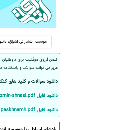
سفارش انگیزه‌نامه‌SOP
موسسه انتشاراتی اشراق: دانلود سوالات کنکوردکتری سا
ضمن آرزوی موفقیت برای داوطلبان ک
عزیز می توانند سوالات و پاسخنامه مرب
دانلود سوالات و کلید های کنکور
دانلود فایل dftrchh-soalat-dktri-zmin-shnasi.pdf
دانلود فایل paskhnamh.pdf
راه‌های ارتباطی با موسسه انت